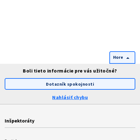
Hore
arrow_drop_up
Boli tieto informácie pre vás užitočné?
Dotazník spokojnosti
Nahlásiť chybu
Inšpektoráty