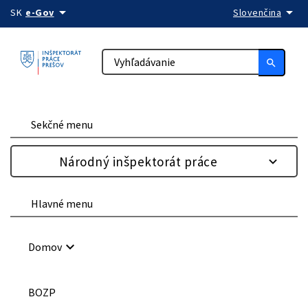
arrow_drop_down
arrow_drop_down
Preskočiť na obsah
SK
e-Gov
Slovenčina
search
Sekčné menu
Národný inšpektorát práce
Hlavné menu
keyboard_arrow_down
Domov
BOZP