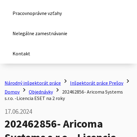
Pracovnoprávne vzťahy
Nelegálne zamestnávanie
Kontakt
chevron_right
chevron_right
Národný inšpektorát práce
Inšpektorát práce Prešov
chevron_right
chevron_right
Domov
Objednávky
202462856- Aricoma Systems
s.r.o. -Licencia ESET na 2 roky
17.06.2024
202462856- Aricoma