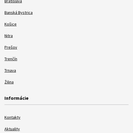
Bratislava
Banská Bystrica
Košice
Nitra
Prešov
Trenčín
Trnava
Žilina
Informácie
Kontakty
Aktuality