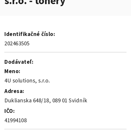
s.r.o. - tonery
Identifikačné číslo:
202463505
Dodávateľ:
Meno:
4U solutions, s.r.o.
Adresa:
Duklianska 648/18, 089 01 Svidník
IČO:
41994108