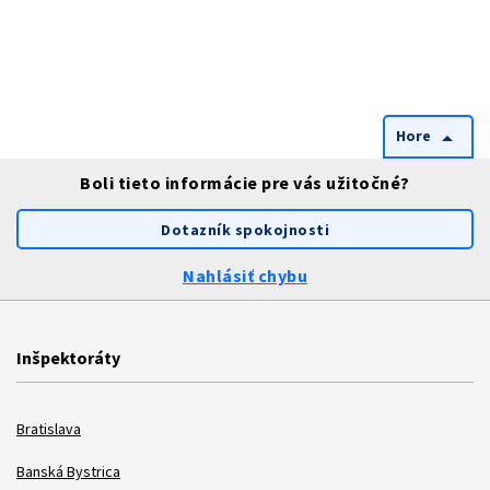
Hore
arrow_drop_up
Boli tieto informácie pre vás užitočné?
Dotazník spokojnosti
Nahlásiť chybu
Inšpektoráty
Bratislava
Banská Bystrica