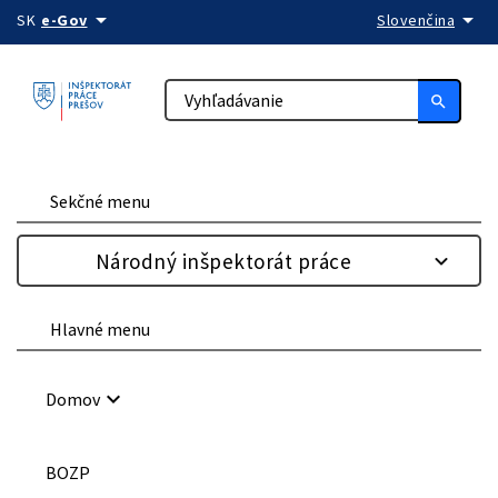
arrow_drop_down
arrow_drop_down
Preskočiť na obsah
SK
e-Gov
Slovenčina
search
Sekčné menu
Národný inšpektorát práce
Hlavné menu
keyboard_arrow_down
Domov
BOZP