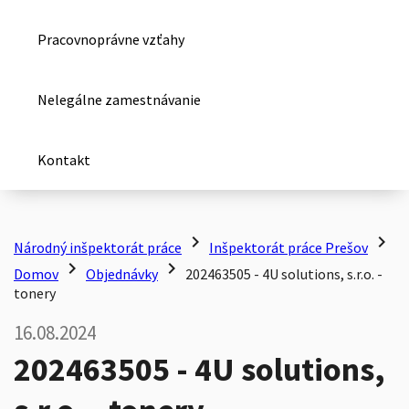
Pracovnoprávne vzťahy
Nelegálne zamestnávanie
Kontakt
chevron_right
chevron_right
Národný inšpektorát práce
Inšpektorát práce Prešov
chevron_right
chevron_right
Domov
Objednávky
202463505 - 4U solutions, s.r.o. -
tonery
16.08.2024
202463505 - 4U solutions,