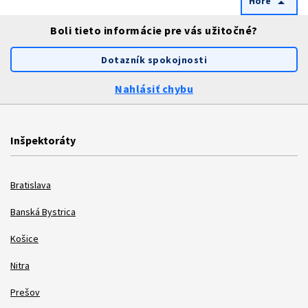
Hore
arrow_drop_up
Boli tieto informácie pre vás užitočné?
Dotazník spokojnosti
Nahlásiť chybu
Inšpektoráty
Bratislava
Banská Bystrica
Košice
Nitra
Prešov