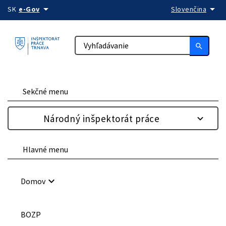
arrow_drop_down
arrow_drop_down
Preskočiť na obsah
SK
e-Gov
Slovenčina
search
Sekčné menu
Národný inšpektorát práce
Hlavné menu
keyboard_arrow_down
Domov
BOZP