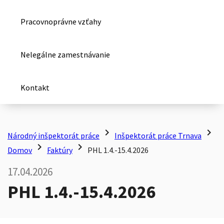
Pracovnoprávne vzťahy
Nelegálne zamestnávanie
Kontakt
chevron_right
chevron_right
Národný inšpektorát práce
Inšpektorát práce Trnava
chevron_right
chevron_right
Domov
Faktúry
PHL 1.4.-15.4.2026
17.04.2026
PHL 1.4.-15.4.2026