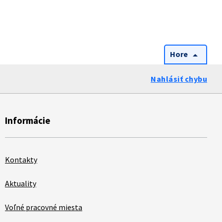
Hore
arrow_drop_up
Nahlásiť chybu
Informácie
Kontakty
Aktuality
Voľné pracovné miesta