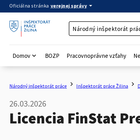
arrow_drop_down
verejnej správy
Oficiálna stránka
Preskočiť na obsah
Národný inšpektorát prá
Domov
keyboard_arrow_down
BOZP
Pracovnoprávne vzťahy
Ne
chevron_right
chevron_right
Národný inšpektorát práce
Inšpektorát práce Žilina
26.03.2026
Licencia FinStat P