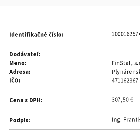
100016257
Identifikačné číslo:
Dodávateľ:
Meno:
FinStat, s.r
Adresa:
Plynárensk
IČO:
471162367
307,50 €
Cena s DPH:
Ing. Frant
Podpis: