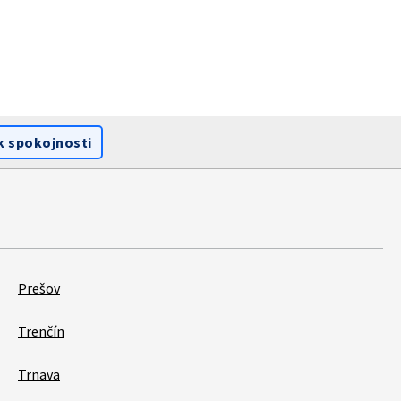
k spokojnosti
Prešov
Trenčín
Trnava