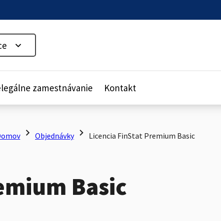
ce
legálne zamestnávanie
Kontakt
chevron_right
chevron_right
Domov
Objednávky
Licencia FinStat Premium Basic
remium Basic