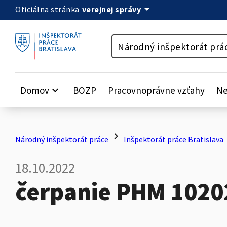
arrow_drop_down
verejnej správy
Oficiálna stránka
Preskočiť na obsah
Národný inšpektorát prá
Domov
keyboard_arrow_down
BOZP
Pracovnoprávne vzťahy
Ne
chevron_right
ch
Národný inšpektorát práce
Inšpektorát práce Bratislava
18.10.2022
čerpanie PHM 1020