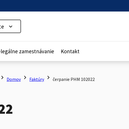
ce
legálne zamestnávanie
Kontakt
evron_right
chevron_right
chevron_right
Domov
Faktúry
čerpanie PHM 102022
22