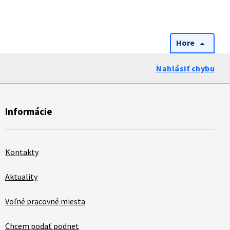
Hore
arrow_drop_up
Nahlásiť chybu
Informácie
Kontakty
Aktuality
Voľné pracovné miesta
Chcem podať podnet