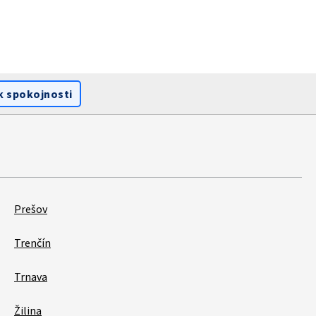
k spokojnosti
Prešov
Trenčín
Trnava
Žilina