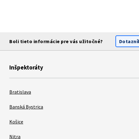
Boli tieto informácie pre vás užitočné?
Dotazní
Inšpektoráty
Bratislava
Banská Bystrica
Košice
Nitra