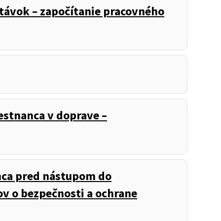
távok – započítanie pracovného
stnanca v doprave –
nca pred nástupom do
ov o bezpečnosti a ochrane