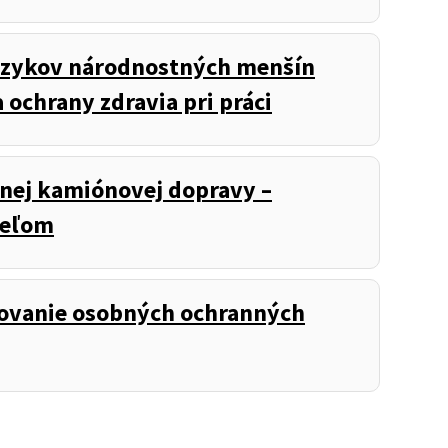
 jazykov národnostných menšín
 ochrany zdravia pri práci
nej kamiónovej dopravy –
teľom
ovanie osobných ochranných