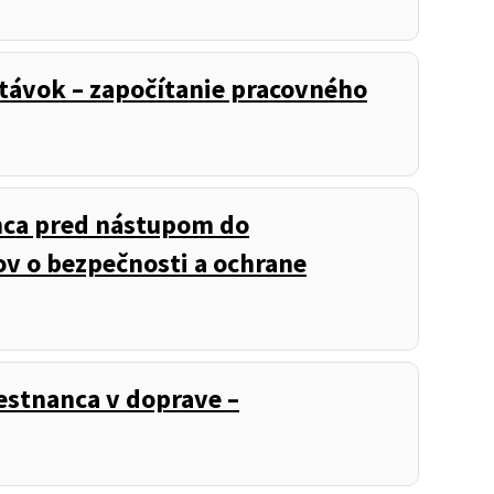
távok – započítanie pracovného
nca pred nástupom do
ov o bezpečnosti a ochrane
stnanca v doprave –