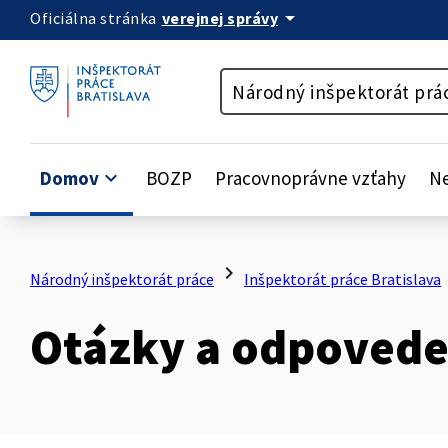
arrow_drop_down
verejnej správy
Oficiálna stránka
Preskočiť na obsah
Národný inšpektorát prá
Domov
keyboard_arrow_down
BOZP
Pracovnoprávne vzťahy
Ne
chevron_right
ch
Národný inšpektorát práce
Inšpektorát práce Bratislava
Otázky a odpoved