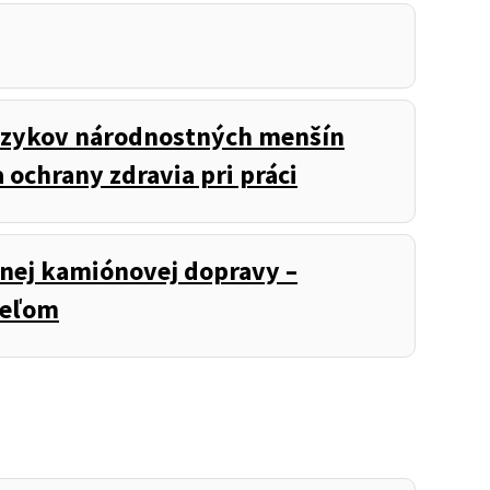
 jazykov národnostných menšín
 ochrany zdravia pri práci
nej kamiónovej dopravy –
teľom