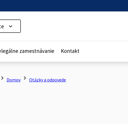
ce
legálne zamestnávanie
Kontakt
evron_right
chevron_right
Domov
Otázky a odpovede
e