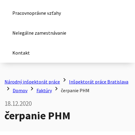
Pracovnoprávne vzťahy
Nelegálne zamestnávanie
Kontakt
chevron_right
Národný inšpektorát práce
Inšpektorát práce Bratislava
chevron_right
chevron_right
chevron_right
Domov
Faktúry
čerpanie PHM
18.12.2020
čerpanie PHM