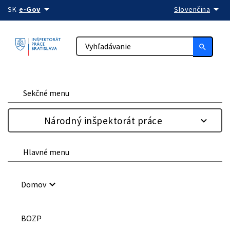
arrow_drop_down
arrow_drop_down
Preskočiť na obsah
SK
e-Gov
Slovenčina
search
Sekčné menu
Národný inšpektorát práce
Hlavné menu
keyboard_arrow_down
Domov
BOZP