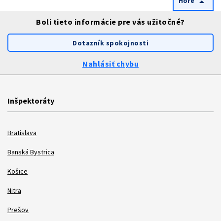
Hore
arrow_drop_up
Boli tieto informácie pre vás užitočné?
Dotazník spokojnosti
Nahlásiť chybu
Inšpektoráty
Bratislava
Banská Bystrica
Košice
Nitra
Prešov