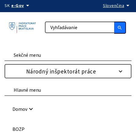
arrow_drop_down
arrow_drop_down
Preskočiť na obsah
SK
e-Gov
Slovenčina
search
Sekčné menu
Národný inšpektorát práce
Hlavné menu
keyboard_arrow_down
Domov
BOZP