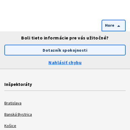
Hore
arrow_drop_up
Boli tieto informácie pre vás užitočné?
Dotazník spokojnosti
Nahlásiť chybu
Inšpektoráty
Bratislava
Banská Bystrica
Košice