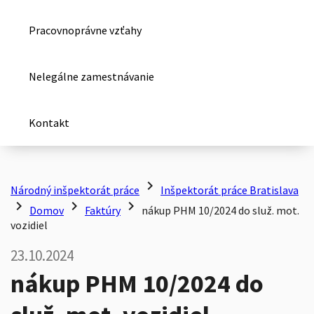
Pracovnoprávne vzťahy
Nelegálne zamestnávanie
Kontakt
chevron_right
Národný inšpektorát práce
Inšpektorát práce Bratislava
chevron_right
chevron_right
chevron_right
Domov
Faktúry
nákup PHM 10/2024 do služ. mot.
vozidiel
23.10.2024
nákup PHM 10/2024 do