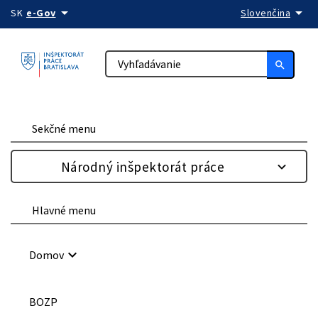
arrow_drop_down
arrow_drop_down
Preskočiť na obsah
SK
e-Gov
Slovenčina
search
Sekčné menu
Národný inšpektorát práce
Hlavné menu
keyboard_arrow_down
Domov
BOZP