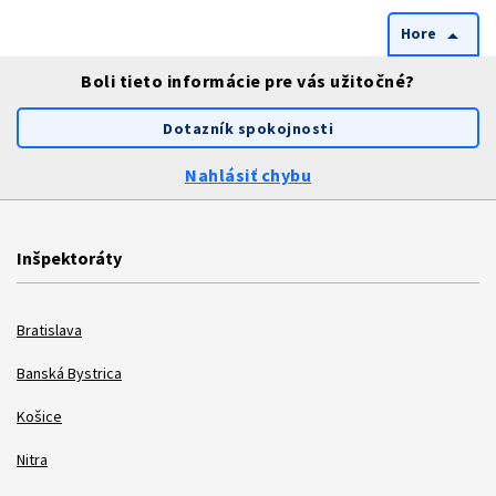
Hore
arrow_drop_up
Boli tieto informácie pre vás užitočné?
Dotazník spokojnosti
Nahlásiť chybu
Inšpektoráty
Bratislava
Banská Bystrica
Košice
Nitra