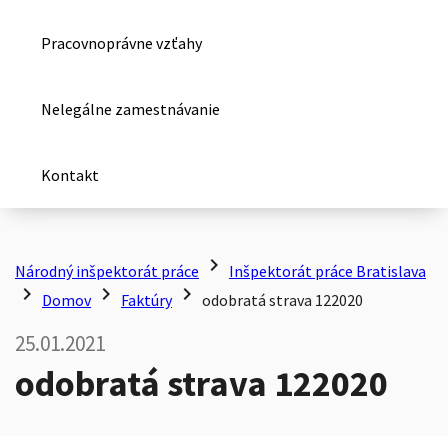
Pracovnoprávne vzťahy
Nelegálne zamestnávanie
Kontakt
chevron_right
Národný inšpektorát práce
Inšpektorát práce Bratislava
chevron_right
chevron_right
chevron_right
Domov
Faktúry
odobratá strava 122020
25.01.2021
odobratá strava 122020