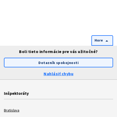
Hore
arrow_drop_up
Boli tieto informácie pre vás užitočné?
Dotazník spokojnosti
Nahlásiť chybu
Inšpektoráty
Bratislava