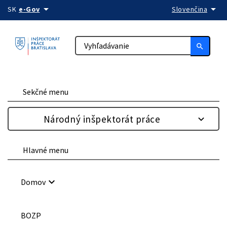
arrow_drop_down
arrow_drop_down
Preskočiť na obsah
SK
e-Gov
Slovenčina
search
Sekčné menu
Národný inšpektorát práce
Hlavné menu
keyboard_arrow_down
Domov
BOZP