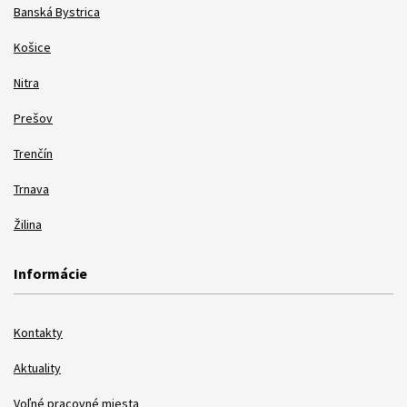
Banská Bystrica
Košice
Nitra
Prešov
Trenčín
Trnava
Žilina
Informácie
Kontakty
Aktuality
Voľné pracovné miesta