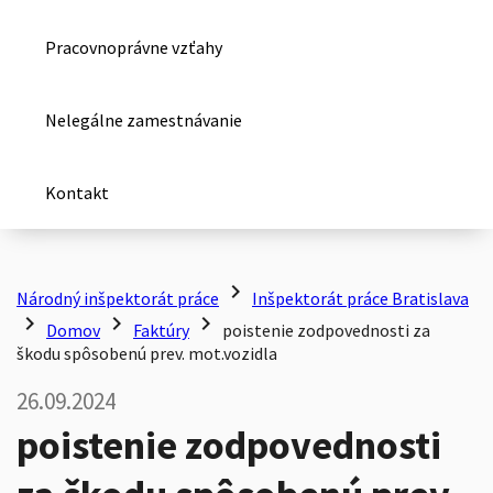
Pracovnoprávne vzťahy
Nelegálne zamestnávanie
Kontakt
chevron_right
Národný inšpektorát práce
Inšpektorát práce Bratislava
chevron_right
chevron_right
chevron_right
Domov
Faktúry
poistenie zodpovednosti za
škodu spôsobenú prev. mot.vozidla
26.09.2024
poistenie zodpovednosti