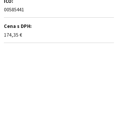
IČO:
00585441
Cena s DPH:
174,35 €