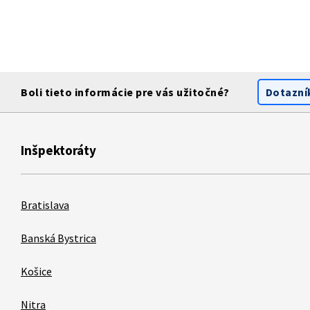
Boli tieto informácie pre vás užitočné?
Dotazní
Inšpektoráty
Bratislava
Banská Bystrica
Košice
Nitra