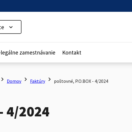
ce
legálne zamestnávanie
Kontakt
evron_right
chevron_right
chevron_right
Domov
Faktúry
poštovné, P.O.BOX - 4/2024
- 4/2024