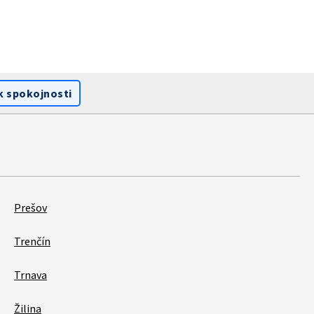
k spokojnosti
Prešov
Trenčín
Trnava
Žilina