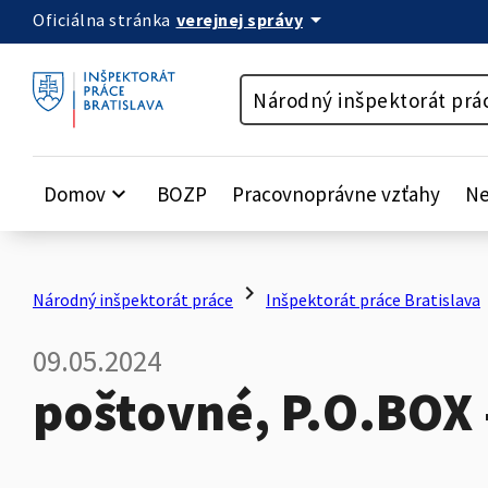
arrow_drop_down
verejnej správy
Oficiálna stránka
Preskočiť na obsah
Národný inšpektorát prá
Domov
keyboard_arrow_down
BOZP
Pracovnoprávne vzťahy
Ne
chevron_right
ch
Národný inšpektorát práce
Inšpektorát práce Bratislava
09.05.2024
poštovné, P.O.BOX 