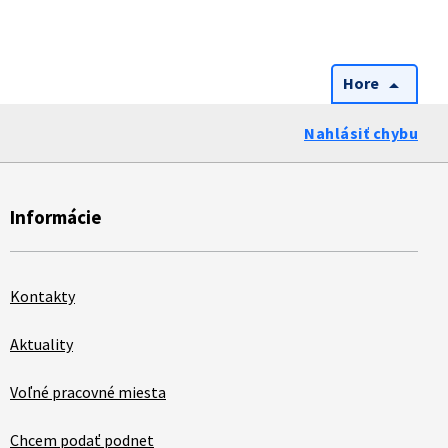
Hore
arrow_drop_up
Nahlásiť chybu
Informácie
Kontakty
Aktuality
Voľné pracovné miesta
Chcem podať podnet