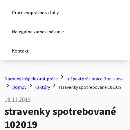
Pracovnoprávne vzťahy
Nelegálne zamestnávanie
Kontakt
chevron_right
Národný inšpektorát práce
Inšpektorát práce Bratislava
chevron_right
chevron_right
chevron_right
Domov
Faktúry
stravenky spotrebované 102019
18.11.2019
stravenky spotrebované
102019