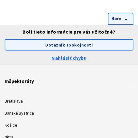
Hore
arrow_drop_up
Boli tieto informácie pre vás užitočné?
Dotazník spokojnosti
Nahlásiť chybu
Inšpektoráty
Bratislava
Banská Bystrica
Košice
Nitra