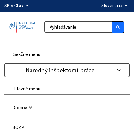
arrow_drop_down
arrow_drop_down
Preskočiť na obsah
SK
e-Gov
Slovenčina
search
Sekčné menu
Národný inšpektorát práce
Hlavné menu
keyboard_arrow_down
Domov
BOZP