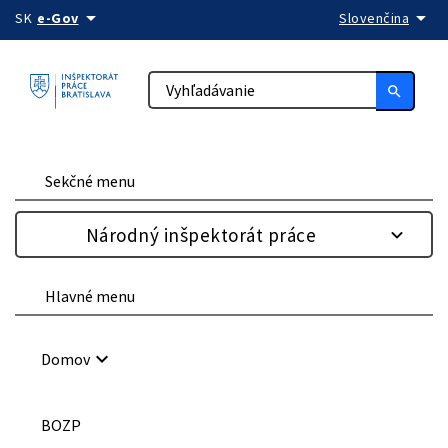
arrow_drop_down
arrow_drop_down
Preskočiť na obsah
SK
e-Gov
Slovenčina
search
Sekčné menu
Národný inšpektorát práce
Hlavné menu
keyboard_arrow_down
Domov
BOZP