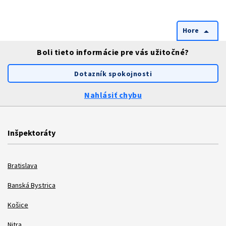
Hore
arrow_drop_up
Boli tieto informácie pre vás užitočné?
Dotazník spokojnosti
Nahlásiť chybu
Inšpektoráty
Bratislava
Banská Bystrica
Košice
Nitra