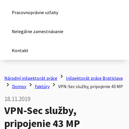
Pracovnoprávne vzťahy
Nelegálne zamestnávanie
Kontakt
chevron_right
Národný inšpektorát práce
Inšpektorát práce Bratislava
chevron_right
chevron_right
chevron_right
Domov
Faktúry
VPN-Sec služby, pripojenie 43 MP
18.11.2019
VPN-Sec služby,
pripojenie 43 MP