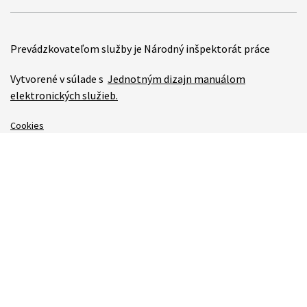
Prevádzkovateľom služby je Národný inšpektorát práce
Vytvorené v súlade s
Jednotným dizajn manuálom
elektronických služieb.
Cookies
Ochrana osobných údajov
Mapa stránky
Vyhlásenie o prístupnosti
Technická podpora
Správca obsahu