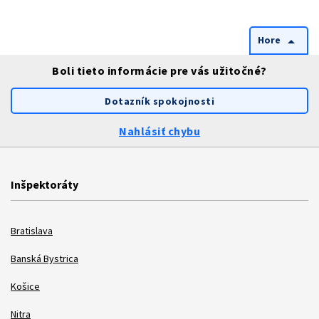
Hore
arrow_drop_up
Boli tieto informácie pre vás užitočné?
Dotazník spokojnosti
Nahlásiť chybu
Inšpektoráty
Bratislava
Banská Bystrica
Košice
Nitra