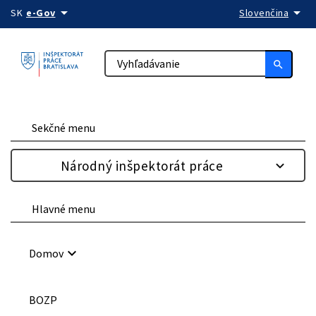
arrow_drop_down
arrow_drop_down
Preskočiť na obsah
SK
e-Gov
Slovenčina
search
Sekčné menu
Národný inšpektorát práce
Hlavné menu
keyboard_arrow_down
Domov
BOZP