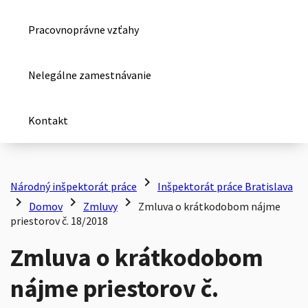
Pracovnoprávne vzťahy
Nelegálne zamestnávanie
Kontakt
chevron_right
Národný inšpektorát práce
Inšpektorát práce Bratislava
chevron_right
chevron_right
chevron_right
Domov
Zmluvy
Zmluva o krátkodobom nájme
priestorov č. 18/2018
Zmluva o krátkodobom
nájme priestorov č.