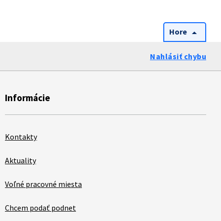
Hore
arrow_drop_up
Nahlásiť chybu
Informácie
Kontakty
Aktuality
Voľné pracovné miesta
Chcem podať podnet