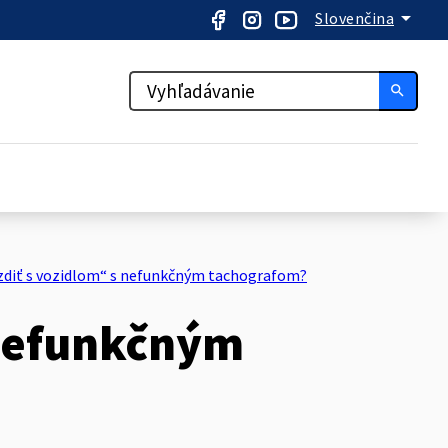
arrow_drop_down
Slovenčina
search
zdiť s vozidlom“ s nefunkčným tachografom?
 nefunkčným