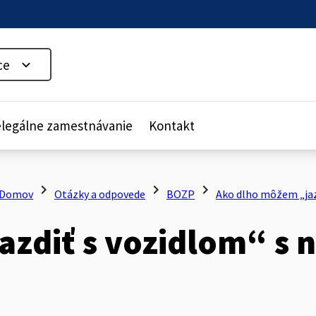
ce
legálne zamestnávanie
Kontakt
chevron_right
chevron_right
chevron_right
Domov
Otázky a odpovede
BOZP
Ako dlho môžem „ja
azdiť s vozidlom“ s