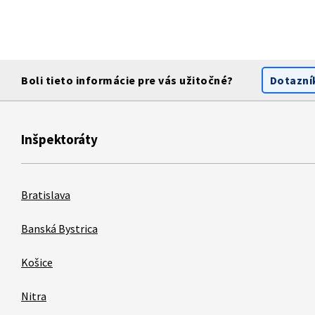
Boli tieto informácie pre vás užitočné?
Dotazní
Inšpektoráty
Bratislava
Banská Bystrica
Košice
Nitra