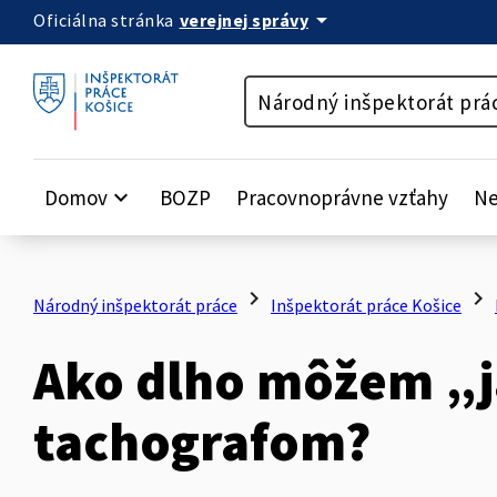
arrow_drop_down
verejnej správy
Oficiálna stránka
Preskočiť na obsah
Národný inšpektorát prá
Domov
keyboard_arrow_down
BOZP
Pracovnoprávne vzťahy
Ne
chevron_right
chevron_right
Národný inšpektorát práce
Inšpektorát práce Košice
Ako dlho môžem „j
tachografom?