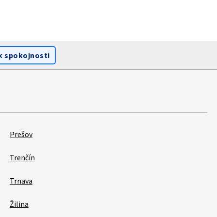
k spokojnosti
Prešov
Trenčín
Trnava
Žilina