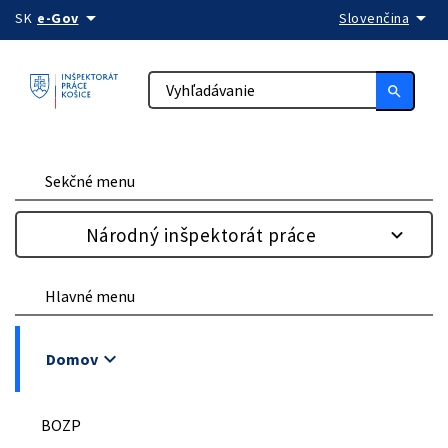
arrow_drop_down
arrow_drop_down
Preskočiť na obsah
SK
e-Gov
Slovenčina
search
Sekčné menu
Národný inšpektorát práce
Hlavné menu
keyboard_arrow_down
Domov
BOZP