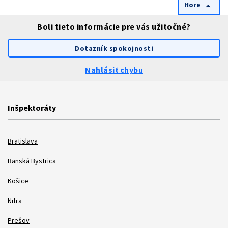
Hore
arrow_drop_up
Boli tieto informácie pre vás užitočné?
Dotazník spokojnosti
Nahlásiť chybu
Inšpektoráty
Bratislava
Banská Bystrica
Košice
Nitra
Prešov