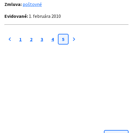
Zmluva:
poštovné
Evidované:
1. februára 2010
chevron_left
chevron_right
1
2
3
4
5