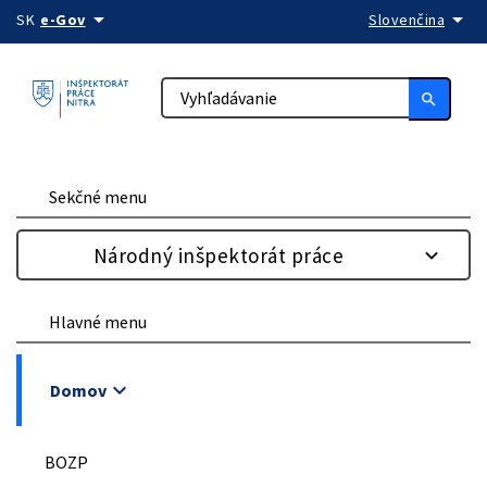
arrow_drop_down
arrow_drop_down
Preskočiť na obsah
SK
e-Gov
Slovenčina
search
Sekčné menu
Národný inšpektorát práce
Hlavné menu
keyboard_arrow_down
Domov
BOZP