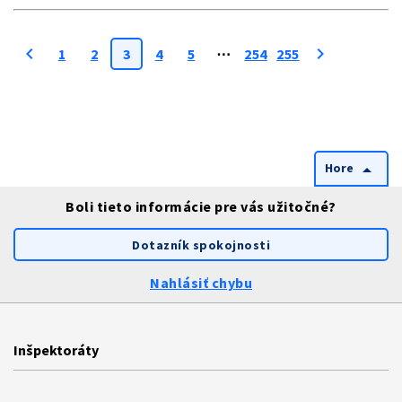
chevron_left
chevron_right
1
2
3
4
5
⋯
254
255
Hore
arrow_drop_up
Boli tieto informácie pre vás užitočné?
Dotazník spokojnosti
Nahlásiť chybu
Inšpektoráty