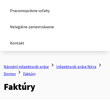
Pracovnoprávne vzťahy
Nelegálne zamestnávanie
Kontakt
chevron_right
chevron_right
Národný inšpektorát práce
Inšpektorát práce Nitra
chevron_right
Domov
Faktúry
Faktúry