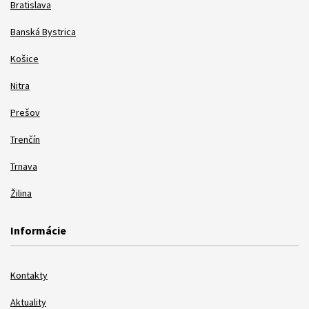
Bratislava
Banská Bystrica
Košice
Nitra
Prešov
Trenčín
Trnava
Žilina
Informácie
Kontakty
Aktuality