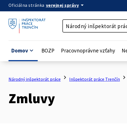
arrow_drop_down
verejnej správy
Oficiálna stránka
Preskočiť na obsah
Národný inšpektorát prá
Domov
keyboard_arrow_down
BOZP
Pracovnoprávne vzťahy
Ne
chevron_right
chevron_rig
Národný inšpektorát práce
Inšpektorát práce Trenčín
Zmluvy