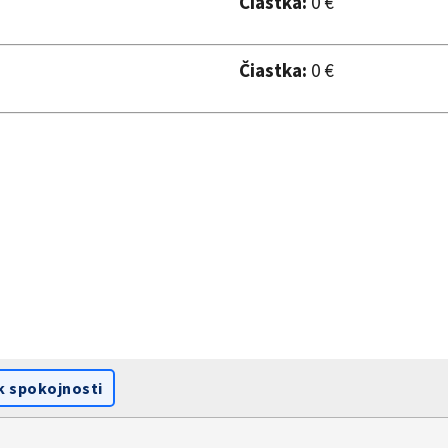
Čiastka:
0 €
Čiastka:
0 €
k spokojnosti