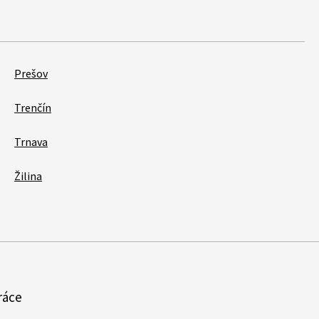
Prešov
Trenčín
Trnava
Žilina
ráce