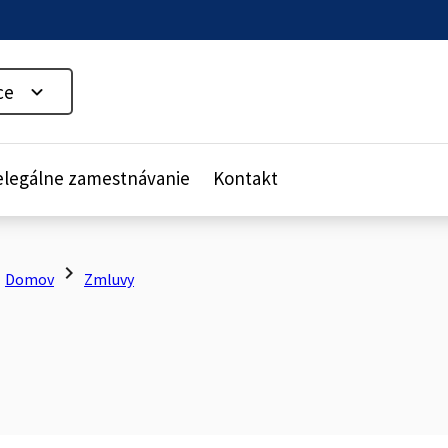
ce
legálne zamestnávanie
Kontakt
ht
chevron_right
Domov
Zmluvy