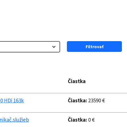
Filtrovať
Čiastka
0 HDi 163k
Čiastka:
23590 €
ikač.služieb
Čiastka:
0 €