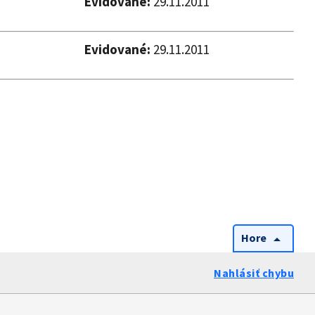
Evidované:
29.11.2011
Evidované:
29.11.2011
Hore
arrow_drop_up
Nahlásiť chybu