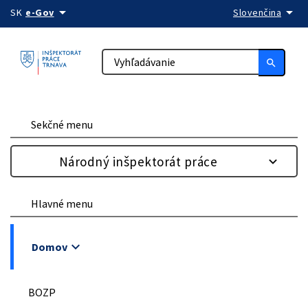
arrow_drop_down
arrow_drop_down
Preskočiť na obsah
SK
e-Gov
Slovenčina
search
Sekčné menu
Národný inšpektorát práce
Hlavné menu
keyboard_arrow_down
Domov
BOZP