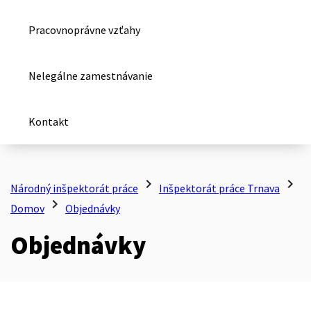
Pracovnoprávne vzťahy
Nelegálne zamestnávanie
Kontakt
chevron_right
chevron_right
Národný inšpektorát práce
Inšpektorát práce Trnava
chevron_right
Domov
Objednávky
Objednávky