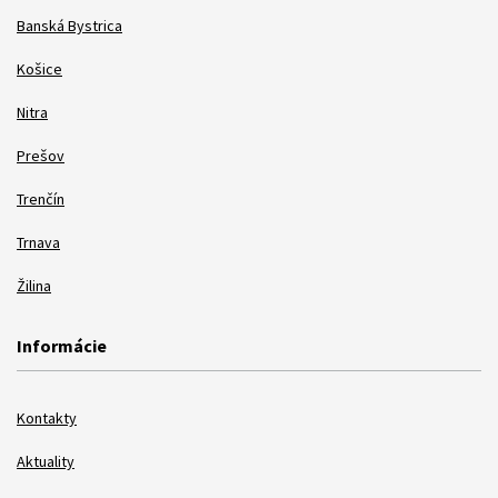
Banská Bystrica
Košice
Nitra
Prešov
Trenčín
Trnava
Žilina
Informácie
Kontakty
Aktuality