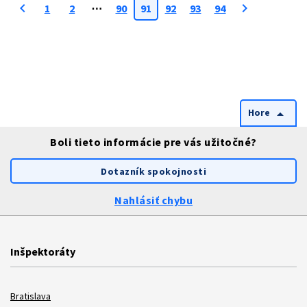
chevron_left
chevron_right
1
2
⋯
90
91
92
93
94
Hore
arrow_drop_up
Boli tieto informácie pre vás užitočné?
Dotazník spokojnosti
Nahlásiť chybu
Inšpektoráty
Bratislava