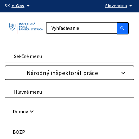
arrow_drop_down
arrow_drop_down
Preskočiť na obsah
SK
e-Gov
Slovenčina
search
Sekčné menu
Národný inšpektorát práce
Hlavné menu
keyboard_arrow_down
Domov
BOZP