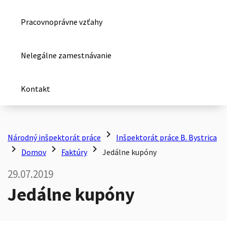
Pracovnoprávne vzťahy
Nelegálne zamestnávanie
Kontakt
chevron_right
Národný inšpektorát práce
Inšpektorát práce B. Bystrica
chevron_right
chevron_right
chevron_right
Domov
Faktúry
Jedálne kupóny
29.07.2019
Jedálne kupóny