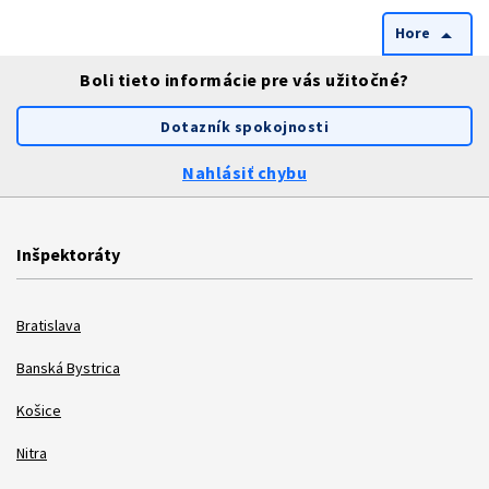
Hore
arrow_drop_up
Boli tieto informácie pre vás užitočné?
Dotazník spokojnosti
Nahlásiť chybu
Inšpektoráty
Bratislava
Banská Bystrica
Košice
Nitra