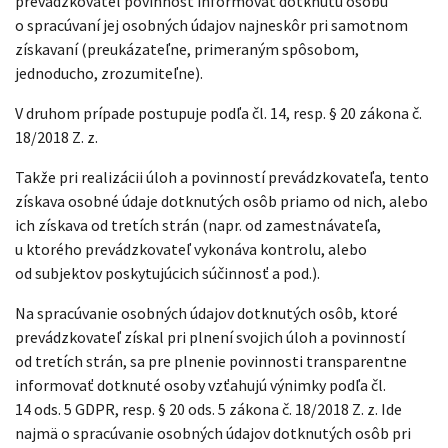
prevádzkovateľ povinnosť informovať dotknutú osobu
o spracúvaní jej osobných údajov najneskôr pri samotnom
získavaní (preukázateľne, primeraným spôsobom,
jednoducho, zrozumiteľne).
V druhom prípade postupuje podľa čl. 14, resp. § 20 zákona č.
18/2018 Z. z.
Takže pri realizácii úloh a povinností prevádzkovateľa, tento
získava osobné údaje dotknutých osôb priamo od nich, alebo
ich získava od tretích strán (napr. od zamestnávateľa,
u ktorého prevádzkovateľ vykonáva kontrolu, alebo
od subjektov poskytujúcich súčinnosť a pod.).
Na spracúvanie osobných údajov dotknutých osôb, ktoré
prevádzkovateľ získal pri plnení svojich úloh a povinností
od tretích strán, sa pre plnenie povinnosti transparentne
informovať dotknuté osoby vzťahujú výnimky podľa čl.
14 ods. 5 GDPR, resp. § 20 ods. 5 zákona č. 18/2018 Z. z. Ide
najmä o spracúvanie osobných údajov dotknutých osôb pri