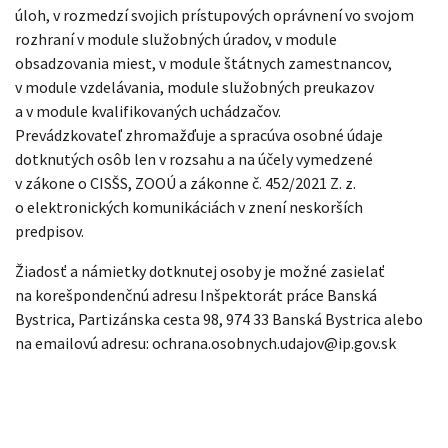
úloh, v rozmedzí svojich prístupových oprávnení vo svojom
rozhraní v module služobných úradov, v module
obsadzovania miest, v module štátnych zamestnancov,
v module vzdelávania, module služobných preukazov
a v module kvalifikovaných uchádzačov.
Prevádzkovateľ zhromažďuje a spracúva osobné údaje
dotknutých osôb len v rozsahu a na účely vymedzené
v zákone o CISŠS, ZOOÚ a zákonne č. 452/2021 Z. z.
o elektronických komunikáciách v znení neskorších
predpisov.
Žiadosť a námietky dotknutej osoby je možné zasielať
na korešpondenčnú adresu Inšpektorát práce Banská
Bystrica, Partizánska cesta 98, 974 33 Banská Bystrica alebo
na emailovú adresu: ochrana.osobnych.udajov@ip.gov.sk