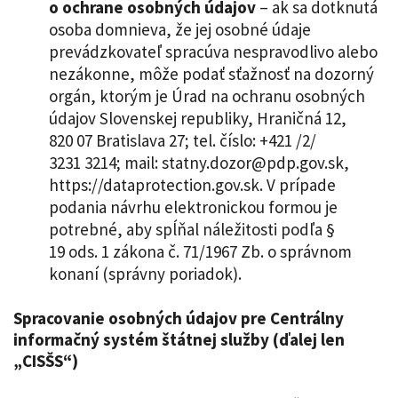
o ochrane osobných údajov
– ak sa dotknutá
osoba domnieva, že jej osobné údaje
prevádzkovateľ spracúva nespravodlivo alebo
nezákonne, môže podať sťažnosť na dozorný
orgán, ktorým je Úrad na ochranu osobných
údajov Slovenskej republiky, Hraničná 12,
820 07 Bratislava 27; tel. číslo: +421 /2/
3231 3214; mail: statny.dozor@pdp.gov.sk,
https://dataprotection.gov.sk. V prípade
podania návrhu elektronickou formou je
potrebné, aby spĺňal náležitosti podľa §
19 ods. 1 zákona č. 71/1967 Zb. o správnom
konaní (správny poriadok).
Spracovanie osobných údajov pre Centrálny
informačný systém štátnej služby (ďalej len
„CISŠS“)