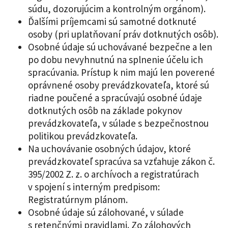
súdu, dozorujúcim a kontrolným orgánom).
Ďalšími príjemcami sú samotné dotknuté
osoby (pri uplatňovaní práv dotknutých osôb).
Osobné údaje sú uchovávané bezpečne a len
po dobu nevyhnutnú na splnenie účelu ich
spracúvania. Prístup k nim majú len poverené
oprávnené osoby prevádzkovateľa, ktoré sú
riadne poučené a spracúvajú osobné údaje
dotknutých osôb na základe pokynov
prevádzkovateľa, v súlade s bezpečnostnou
politikou prevádzkovateľa.
Na uchovávanie osobných údajov, ktoré
prevádzkovateľ spracúva sa vzťahuje zákon č.
395/2002 Z. z. o archívoch a registratúrach
v spojení s interným predpisom:
Registratúrnym plánom.
Osobné údaje sú zálohované, v súlade
s retenčnými pravidlami. Zo zálohových