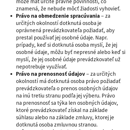
môže mať určité právne povinnosti, čo
znamená, že nebude môcť žiadosti vyhovieť.
Právo na obmedzenie spracúvania
– za
určitých okolností dotknutá osoba je
oprávnená prevádzkovateľa požiadať, aby
prestal používať jej osobné údaje. Napr.
prípady, keď si dotknutá osoba myslí, že jej
osobné údaje, môžu byť nepresné alebo keď si
myslí, že jej osobné údaje prevádzkovateľ už
nepotrebuje využívať.
Právo na prenosnosť údajov
– za určitých
okolností má dotknutá osoba právo požiadať
prevádzkovateľa o prenos osobných údajov
na inú tretiu stranu podľa jej výberu. Právo
na prenosnosť sa týka len osobných údajov,
ktoré prevádzkovateľ získal na základe
súhlasu alebo na základe zmluvy, ktorej je
dotknutá osoba zmluvnou stranou.