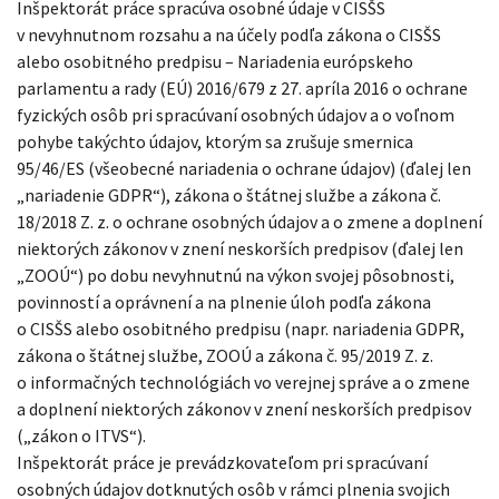
Inšpektorát práce spracúva osobné údaje v CISŠS
v nevyhnutnom rozsahu a na účely podľa zákona o CISŠS
alebo osobitného predpisu – Nariadenia európskeho
parlamentu a rady (EÚ) 2016/679 z 27. apríla 2016 o ochrane
fyzických osôb pri spracúvaní osobných údajov a o voľnom
pohybe takýchto údajov, ktorým sa zrušuje smernica
95/46/ES (všeobecné nariadenia o ochrane údajov) (ďalej len
„nariadenie GDPR“), zákona o štátnej službe a zákona č.
18/2018 Z. z. o ochrane osobných údajov a o zmene a doplnení
niektorých zákonov v znení neskorších predpisov (ďalej len
„ZOOÚ“) po dobu nevyhnutnú na výkon svojej pôsobnosti,
povinností a oprávnení a na plnenie úloh podľa zákona
o CISŠS alebo osobitného predpisu (napr. nariadenia GDPR,
zákona o štátnej službe, ZOOÚ a zákona č. 95/2019 Z. z.
o informačných technológiách vo verejnej správe a o zmene
a doplnení niektorých zákonov v znení neskorších predpisov
(„zákon o ITVS“).
Inšpektorát práce je prevádzkovateľom pri spracúvaní
osobných údajov dotknutých osôb v rámci plnenia svojich