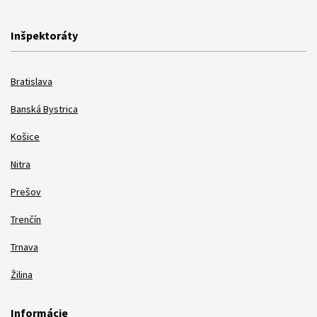
Inšpektoráty
Bratislava
Banská Bystrica
Košice
Nitra
Prešov
Trenčín
Trnava
Žilina
Informácie