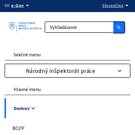
arrow_drop_down
arrow_drop_down
Preskočiť na obsah
SK
e-Gov
Slovenčina
search
Sekčné menu
Národný inšpektorát práce
Hlavné menu
keyboard_arrow_down
Domov
BOZP