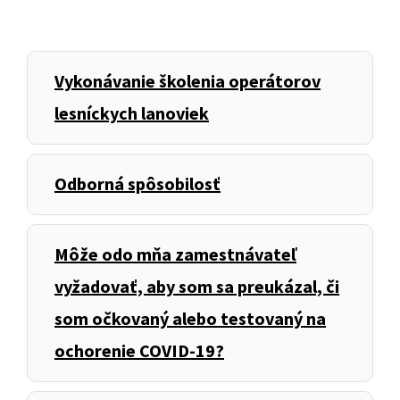
Vykonávanie školenia operátorov
lesníckych lanoviek
Odborná spôsobilosť
Môže odo mňa zamestnávateľ
vyžadovať, aby som sa preukázal, či
som očkovaný alebo testovaný na
ochorenie COVID-19?