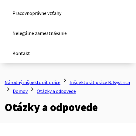
Pracovnoprávne vzťahy
Nelegálne zamestnávanie
Kontakt
chevron_right
Národný inšpektorát práce
Inšpektorát práce B. Bystrica
chevron_right
chevron_right
Domov
Otázky a odpovede
Otázky a odpovede