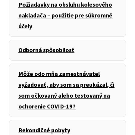
Požiadavky na obsluhu kolesového
nakladača – použitie pre súkromné
účely
Odborná spôsobilosť
Môže odo mňa zamestnávateľ
vyžadovať, aby som sa preukázal, či
som očkovaný alebo testovaný na
ochorenie COVID-19?
Rekondičné pobyty