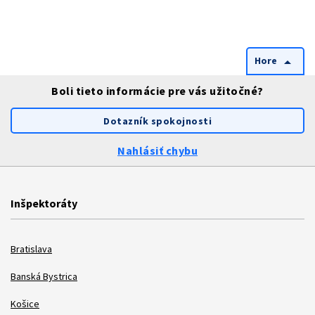
Hore
arrow_drop_up
Boli tieto informácie pre vás užitočné?
Dotazník spokojnosti
Nahlásiť chybu
Inšpektoráty
Bratislava
Banská Bystrica
Košice