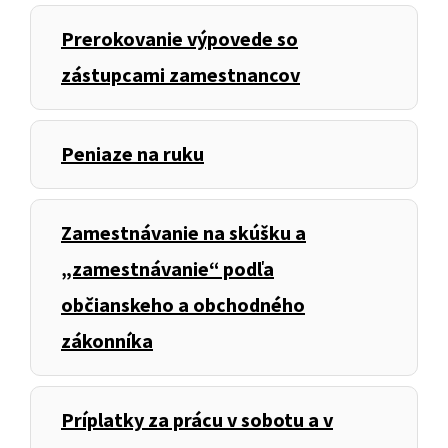
Prerokovanie výpovede so
zástupcami zamestnancov
Peniaze na ruku
Zamestnávanie na skúšku a
„zamestnávanie“ podľa
občianskeho a obchodného
zákonníka
Príplatky za prácu v sobotu a v