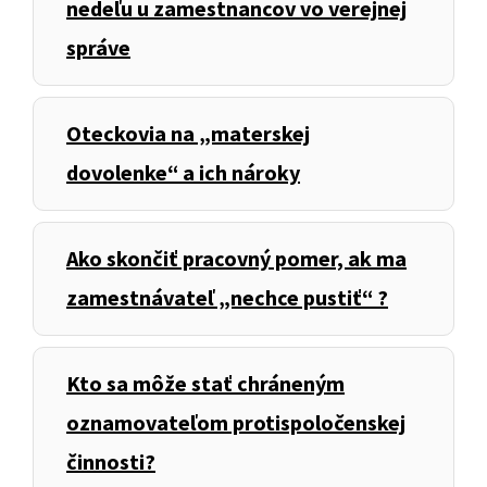
nedeľu u zamestnancov vo verejnej
správe
Oteckovia na „materskej
dovolenke“ a ich nároky
Ako skončiť pracovný pomer, ak ma
zamestnávateľ „nechce pustiť“ ?
Kto sa môže stať chráneným
oznamovateľom protispoločenskej
činnosti?