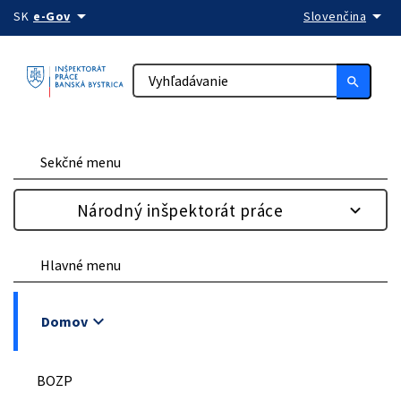
arrow_drop_down
arrow_drop_down
Preskočiť na obsah
SK
e-Gov
Slovenčina
search
Sekčné menu
Národný inšpektorát práce
Hlavné menu
keyboard_arrow_down
Domov
BOZP