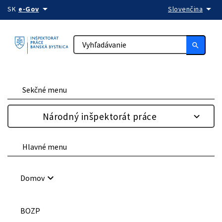
arrow_drop_down
arrow_drop_down
Preskočiť na obsah
SK
e-Gov
Slovenčina
search
Sekčné menu
Národný inšpektorát práce
Hlavné menu
keyboard_arrow_down
Domov
BOZP