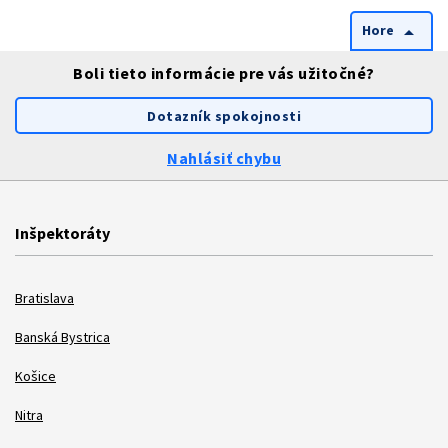
Hore
arrow_drop_up
Boli tieto informácie pre vás užitočné?
Dotazník spokojnosti
Nahlásiť chybu
Inšpektoráty
Bratislava
Banská Bystrica
Košice
Nitra