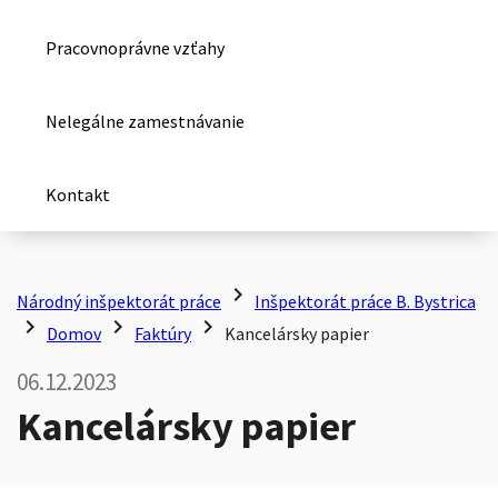
Pracovnoprávne vzťahy
Nelegálne zamestnávanie
Kontakt
chevron_right
Národný inšpektorát práce
Inšpektorát práce B. Bystrica
chevron_right
chevron_right
chevron_right
Domov
Faktúry
Kancelársky papier
06.12.2023
Kancelársky papier