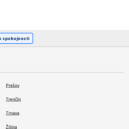
k spokojnosti
Prešov
Trenčín
Trnava
Žilina