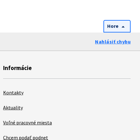
Hore
arrow_drop_up
Nahlásiť chybu
Informácie
Kontakty
Aktuality
Voľné pracovné miesta
Chcem podať podnet