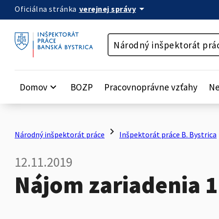
arrow_drop_down
verejnej správy
Oficiálna stránka
Preskočiť na obsah
Národný inšpektorát prá
Domov
keyboard_arrow_down
BOZP
Pracovnoprávne vzťahy
Ne
chevron_right
c
Národný inšpektorát práce
Inšpektorát práce B. Bystrica
12.11.2019
Nájom zariadenia 