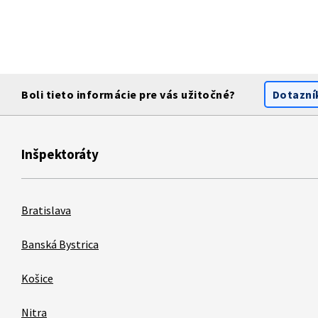
Boli tieto informácie pre vás užitočné?
Dotazní
Inšpektoráty
Bratislava
Banská Bystrica
Košice
Nitra