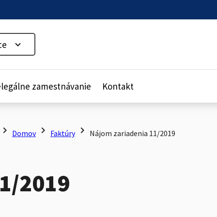
ce
legálne zamestnávanie
Kontakt
hevron_right
chevron_right
chevron_right
Domov
Faktúry
Nájom zariadenia 11/2019
11/2019