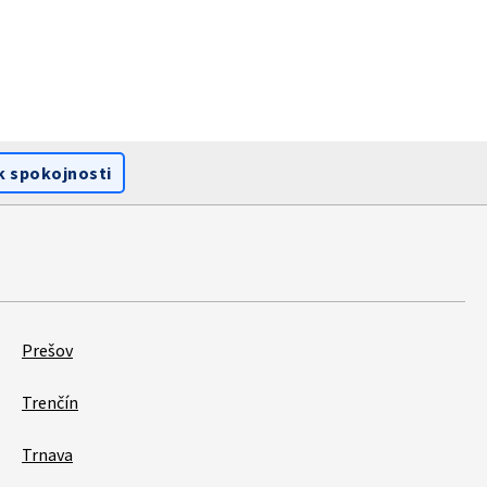
k spokojnosti
Prešov
Trenčín
Trnava