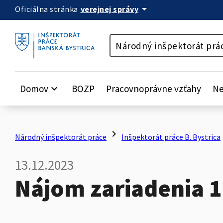
arrow_drop_down
verejnej správy
Oficiálna stránka
Preskočiť na obsah
Národný inšpektorát prá
Domov
keyboard_arrow_down
BOZP
Pracovnoprávne vzťahy
Ne
chevron_right
c
Národný inšpektorát práce
Inšpektorát práce B. Bystrica
13.12.2023
Nájom zariadenia 