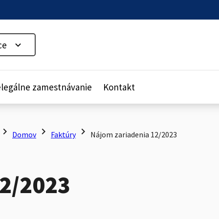
ce
legálne zamestnávanie
Kontakt
hevron_right
chevron_right
chevron_right
Domov
Faktúry
Nájom zariadenia 12/2023
12/2023