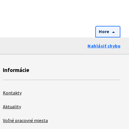
Hore
arrow_drop_up
Nahlásiť chybu
Informácie
Kontakty
Aktuality
Voľné pracovné miesta