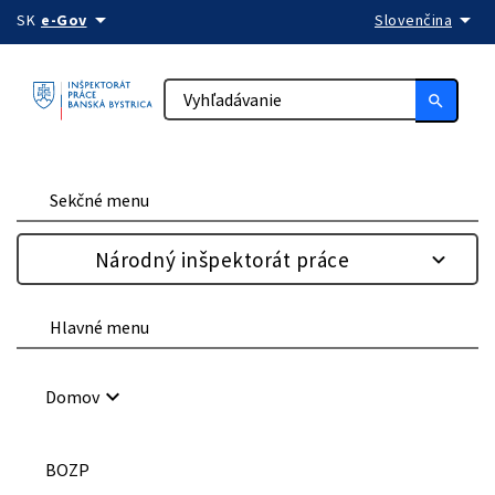
arrow_drop_down
arrow_drop_down
Preskočiť na obsah
SK
e-Gov
Slovenčina
search
Sekčné menu
Národný inšpektorát práce
Hlavné menu
keyboard_arrow_down
Domov
BOZP