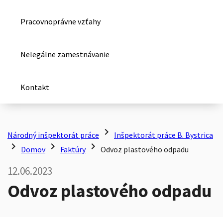
Pracovnoprávne vzťahy
Nelegálne zamestnávanie
Kontakt
chevron_right
Národný inšpektorát práce
Inšpektorát práce B. Bystrica
chevron_right
chevron_right
chevron_right
Domov
Faktúry
Odvoz plastového odpadu
12.06.2023
Odvoz plastového odpadu