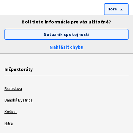
Hore
arrow_drop_up
Boli tieto informácie pre vás užitočné?
Dotazník spokojnosti
Nahlásiť chybu
Inšpektoráty
Bratislava
Banská Bystrica
Košice
Nitra