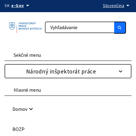
arrow_drop_down
arrow_drop_down
Preskočiť na obsah
SK
e-Gov
Slovenčina
search
Sekčné menu
Národný inšpektorát práce
Hlavné menu
keyboard_arrow_down
Domov
BOZP