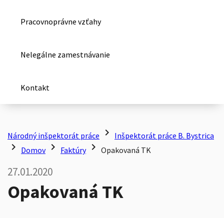
Pracovnoprávne vzťahy
Nelegálne zamestnávanie
Kontakt
chevron_right
Národný inšpektorát práce
Inšpektorát práce B. Bystrica
chevron_right
chevron_right
chevron_right
Domov
Faktúry
Opakovaná TK
27.01.2020
Opakovaná TK