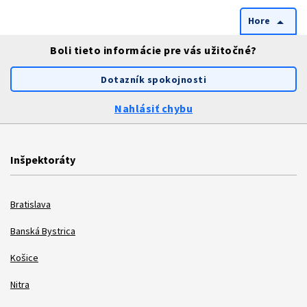
Hore
arrow_drop_up
Boli tieto informácie pre vás užitočné?
Dotazník spokojnosti
Nahlásiť chybu
Inšpektoráty
Bratislava
Banská Bystrica
Košice
Nitra