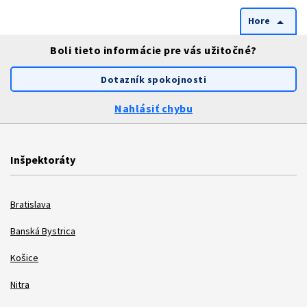
Hore
arrow_drop_up
Boli tieto informácie pre vás užitočné?
Dotazník spokojnosti
Nahlásiť chybu
Inšpektoráty
Bratislava
Banská Bystrica
Košice
Nitra