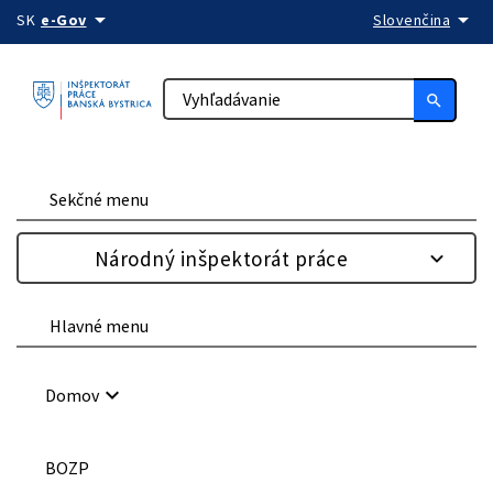
arrow_drop_down
arrow_drop_down
Preskočiť na obsah
SK
e-Gov
Slovenčina
search
Sekčné menu
Národný inšpektorát práce
Hlavné menu
keyboard_arrow_down
Domov
BOZP