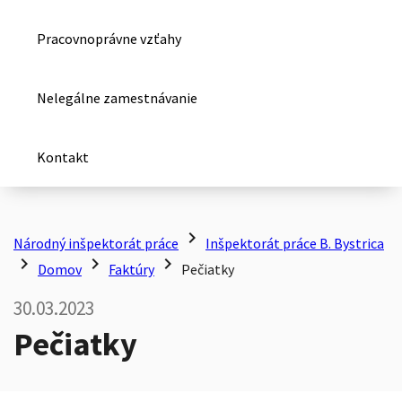
Pracovnoprávne vzťahy
Nelegálne zamestnávanie
Kontakt
chevron_right
Národný inšpektorát práce
Inšpektorát práce B. Bystrica
chevron_right
chevron_right
chevron_right
Domov
Faktúry
Pečiatky
30.03.2023
Pečiatky