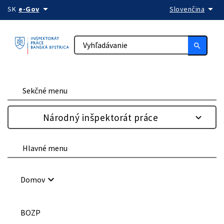
arrow_drop_down
arrow_drop_down
Preskočiť na obsah
SK
e-Gov
Slovenčina
search
Sekčné menu
Národný inšpektorát práce
Hlavné menu
keyboard_arrow_down
Domov
BOZP