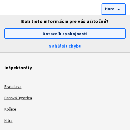
Hore
arrow_drop_up
Boli tieto informácie pre vás užitočné?
Dotazník spokojnosti
Nahlásiť chybu
Inšpektoráty
Bratislava
Banská Bystrica
Košice
Nitra