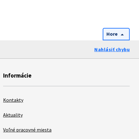
Hore
arrow_drop_up
Nahlásiť chybu
Informácie
Kontakty
Aktuality
Voľné pracovné miesta