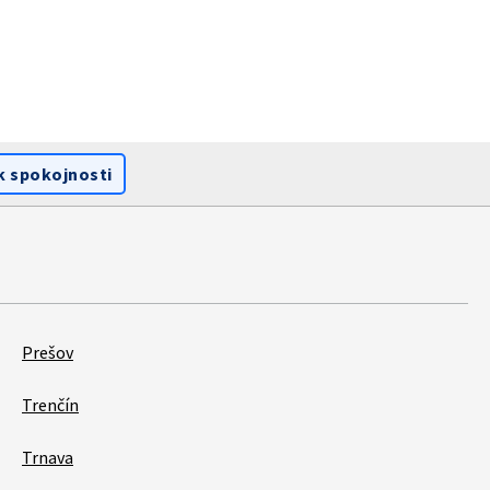
k spokojnosti
Prešov
Trenčín
Trnava