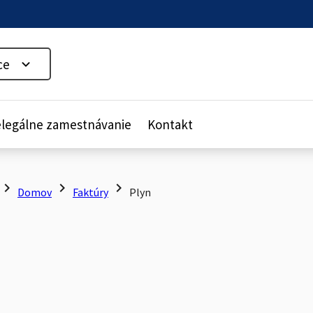
ce
legálne zamestnávanie
Kontakt
hevron_right
chevron_right
chevron_right
Domov
Faktúry
Plyn