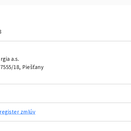
8
gia a.s.
 7555/18, Piešťany
register zmlúv