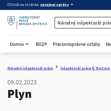
arrow_drop_down
verejnej správy
Oficiálna stránka
Preskočiť na obsah
Národný inšpektorát prá
Domov
keyboard_arrow_down
BOZP
Pracovnoprávne vzťahy
Ne
chevron_right
c
Národný inšpektorát práce
Inšpektorát práce B. Bystrica
09.02.2023
Plyn