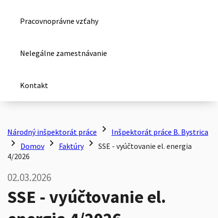
Pracovnoprávne vzťahy
Nelegálne zamestnávanie
Kontakt
chevron_right
Národný inšpektorát práce
Inšpektorát práce B. Bystrica
chevron_right
chevron_right
chevron_right
Domov
Faktúry
SSE - vyúčtovanie el. energia
4/2026
02.03.2026
SSE - vyúčtovanie el.