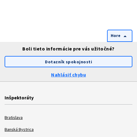
Hore
arrow_drop_up
Boli tieto informácie pre vás užitočné?
Dotazník spokojnosti
Nahlásiť chybu
Inšpektoráty
Bratislava
Banská Bystrica