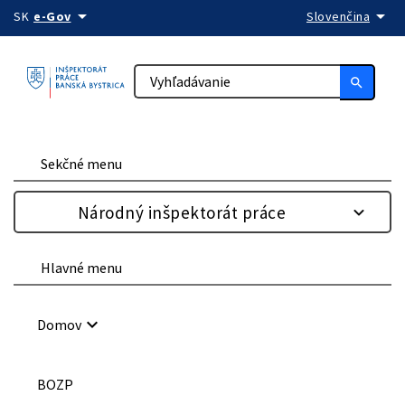
arrow_drop_down
arrow_drop_down
Preskočiť na obsah
SK
e-Gov
Slovenčina
search
Sekčné menu
Národný inšpektorát práce
Hlavné menu
keyboard_arrow_down
Domov
BOZP