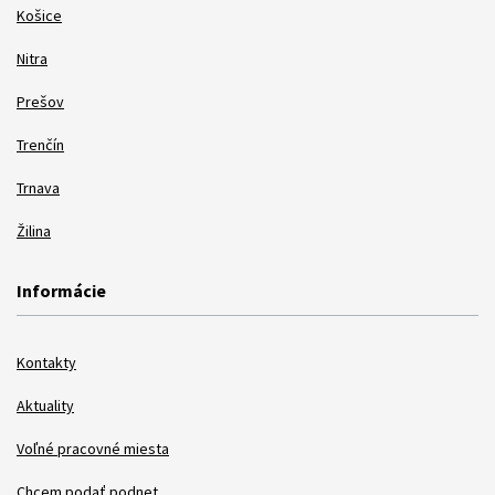
Košice
Nitra
Prešov
Trenčín
Trnava
Žilina
Informácie
Kontakty
Aktuality
Voľné pracovné miesta
Chcem podať podnet