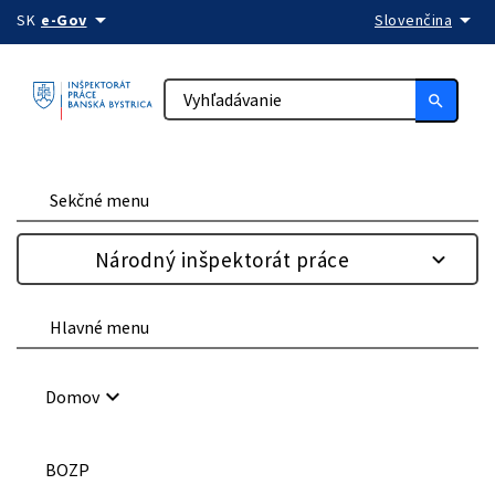
arrow_drop_down
arrow_drop_down
Preskočiť na obsah
SK
e-Gov
Slovenčina
search
Sekčné menu
Národný inšpektorát práce
Hlavné menu
keyboard_arrow_down
Domov
BOZP