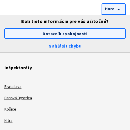
Hore
arrow_drop_up
Boli tieto informácie pre vás užitočné?
Dotazník spokojnosti
Nahlásiť chybu
Inšpektoráty
Bratislava
Banská Bystrica
Košice
Nitra