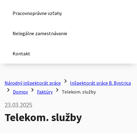
Pracovnoprávne vzťahy
Nelegálne zamestnávanie
Kontakt
chevron_right
Národný inšpektorát práce
Inšpektorát práce B. Bystrica
chevron_right
chevron_right
chevron_right
Domov
Faktúry
Telekom. služby
23.03.2025
Telekom. služby