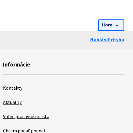
Hore
arrow_drop_up
Nahlásiť chybu
Informácie
Kontakty
Aktuality
Voľné pracovné miesta
Chcem podať podnet