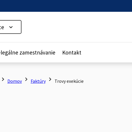
ce
legálne zamestnávanie
Kontakt
hevron_right
chevron_right
chevron_right
Domov
Faktúry
Trovy exekúcie