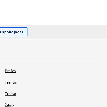
k spokojnosti
Prešov
Trenčín
Trnava
Žilina