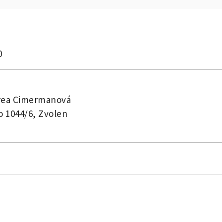
0
rea Cimermanová
o 1044/6, Zvolen