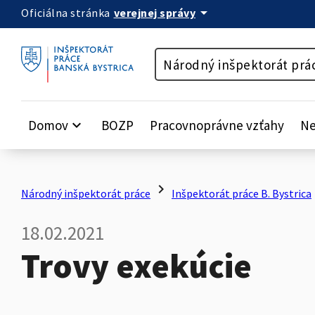
arrow_drop_down
verejnej správy
Oficiálna stránka
Preskočiť na obsah
Národný inšpektorát prá
Domov
keyboard_arrow_down
BOZP
Pracovnoprávne vzťahy
Ne
chevron_right
c
Národný inšpektorát práce
Inšpektorát práce B. Bystrica
18.02.2021
Trovy exekúcie