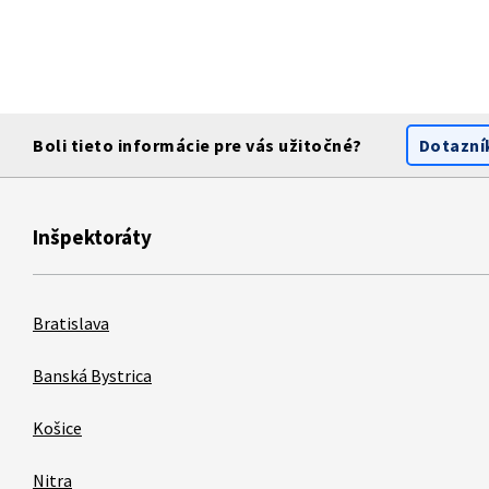
Boli tieto informácie pre vás užitočné?
Dotazní
Inšpektoráty
Bratislava
Banská Bystrica
Košice
Nitra