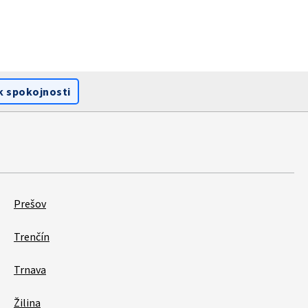
k spokojnosti
Prešov
Trenčín
Trnava
Žilina