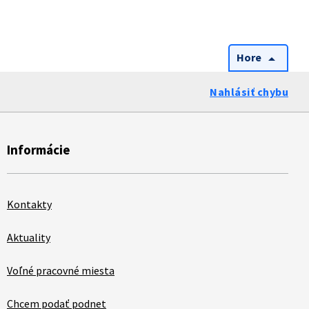
Hore
arrow_drop_up
Nahlásiť chybu
Informácie
Kontakty
Aktuality
Voľné pracovné miesta
Chcem podať podnet