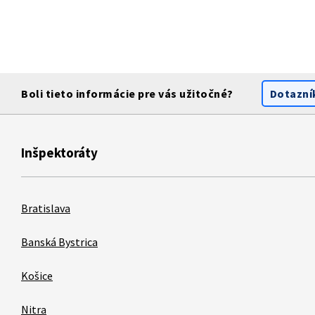
Boli tieto informácie pre vás užitočné?
Dotazní
Inšpektoráty
Bratislava
Banská Bystrica
Košice
Nitra