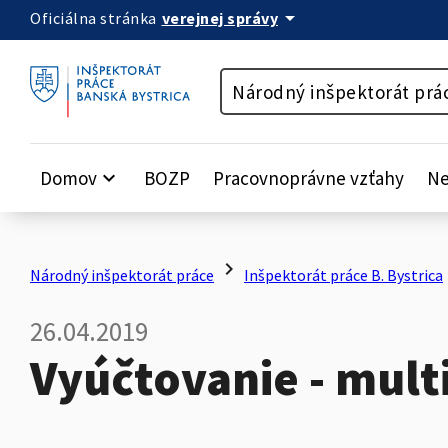
arrow_drop_down
verejnej správy
Oficiálna stránka
Preskočiť na obsah
Národný inšpektorát prá
Domov
keyboard_arrow_down
BOZP
Pracovnoprávne vzťahy
Ne
chevron_right
c
Národný inšpektorát práce
Inšpektorát práce B. Bystrica
26.04.2019
Vyúčtovanie - mult