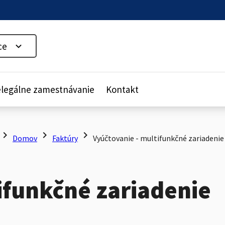
ce
legálne zamestnávanie
Kontakt
hevron_right
chevron_right
chevron_right
Domov
Faktúry
Vyúčtovanie - multifunkčné zariadenie
ifunkčné zariadenie