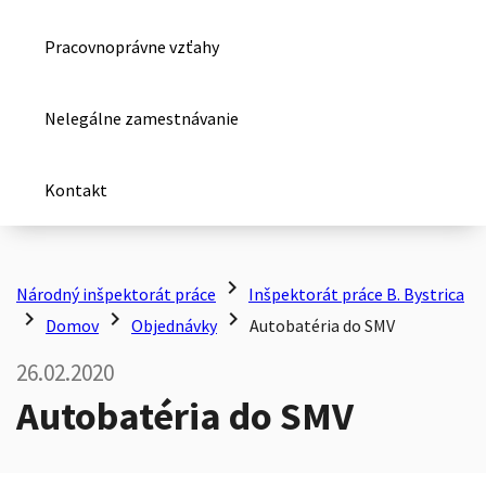
Pracovnoprávne vzťahy
Nelegálne zamestnávanie
Kontakt
chevron_right
Národný inšpektorát práce
Inšpektorát práce B. Bystrica
chevron_right
chevron_right
chevron_right
Domov
Objednávky
Autobatéria do SMV
26.02.2020
Autobatéria do SMV