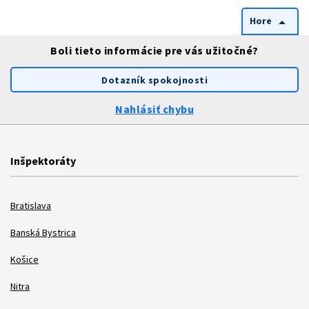
Hore
arrow_drop_up
Boli tieto informácie pre vás užitočné?
Dotazník spokojnosti
Nahlásiť chybu
Inšpektoráty
Bratislava
Banská Bystrica
Košice
Nitra