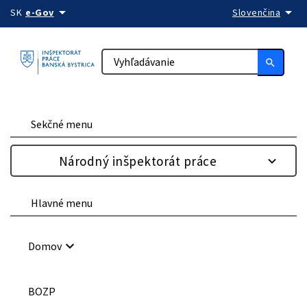
arrow_drop_down
arrow_drop_down
Preskočiť na obsah
SK
e-Gov
Slovenčina
search
Sekčné menu
Národný inšpektorát práce
Hlavné menu
keyboard_arrow_down
Domov
BOZP