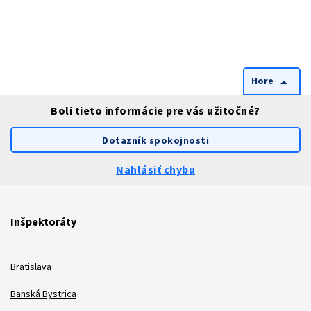
Hore
arrow_drop_up
Boli tieto informácie pre vás užitočné?
Dotazník spokojnosti
Nahlásiť chybu
Inšpektoráty
Bratislava
Banská Bystrica