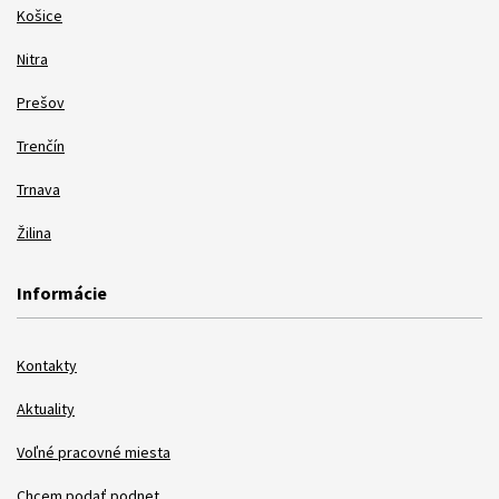
Košice
Nitra
Prešov
Trenčín
Trnava
Žilina
Informácie
Kontakty
Aktuality
Voľné pracovné miesta
Chcem podať podnet