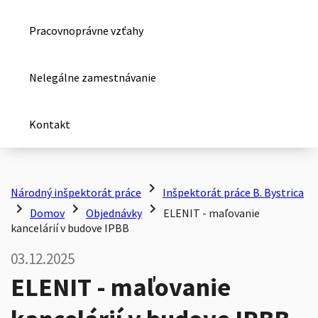
Pracovnoprávne vzťahy
Nelegálne zamestnávanie
Kontakt
chevron_right
Národný inšpektorát práce
Inšpektorát práce B. Bystrica
chevron_right
chevron_right
chevron_right
Domov
Objednávky
ELENIT - maľovanie
kancelárií v budove IPBB
03.12.2025
ELENIT - maľovanie