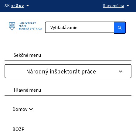
arrow_drop_down
arrow_drop_down
Preskočiť na obsah
SK
e-Gov
Slovenčina
search
Sekčné menu
Národný inšpektorát práce
Hlavné menu
keyboard_arrow_down
Domov
BOZP