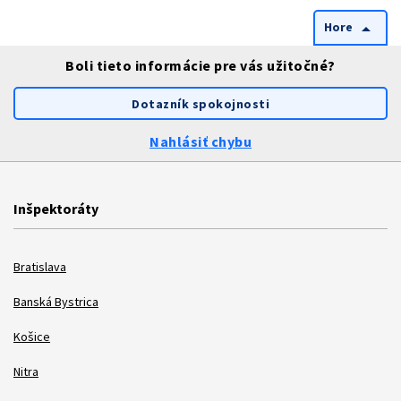
Hore
arrow_drop_up
Boli tieto informácie pre vás užitočné?
Dotazník spokojnosti
Nahlásiť chybu
Inšpektoráty
Bratislava
Banská Bystrica
Košice
Nitra