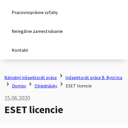
Pracovnoprávne vzťahy
Nelegálne zamestnávanie
Kontakt
chevron_right
Národný inšpektorát práce
Inšpektorát práce B. Bystrica
chevron_right
chevron_right
chevron_right
Domov
Objednávky
ESET licencie
15.06.2020
ESET licencie