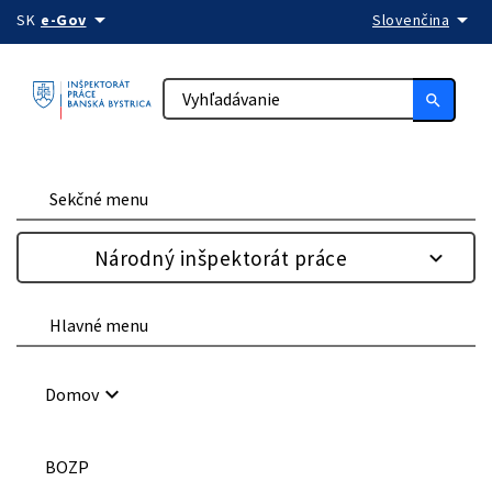
arrow_drop_down
arrow_drop_down
Preskočiť na obsah
SK
e-Gov
Slovenčina
search
Sekčné menu
Národný inšpektorát práce
Hlavné menu
keyboard_arrow_down
Domov
BOZP