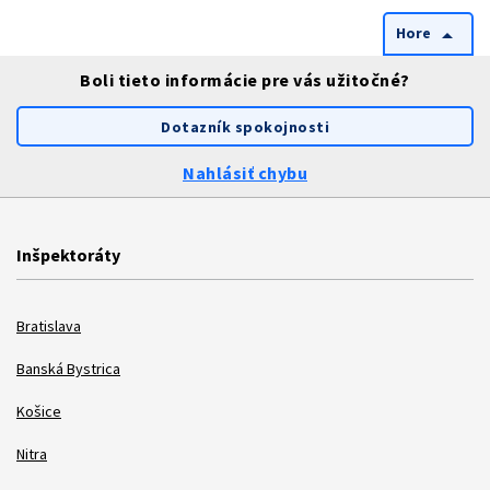
Hore
arrow_drop_up
Boli tieto informácie pre vás užitočné?
Dotazník spokojnosti
Nahlásiť chybu
Inšpektoráty
Bratislava
Banská Bystrica
Košice
Nitra