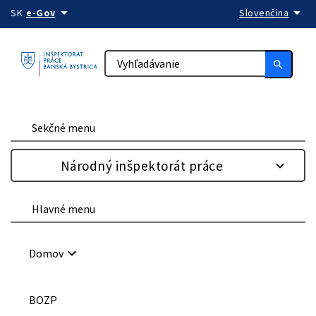
arrow_drop_down
arrow_drop_down
Preskočiť na obsah
SK
e-Gov
Slovenčina
search
Sekčné menu
Národný inšpektorát práce
Hlavné menu
keyboard_arrow_down
Domov
BOZP