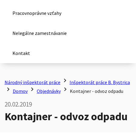
Pracovnoprávne vzťahy
Nelegálne zamestnávanie
Kontakt
chevron_right
Národný inšpektorát práce
Inšpektorát práce B. Bystrica
chevron_right
chevron_right
chevron_right
Domov
Objednávky
Kontajner - odvoz odpadu
20.02.2019
Kontajner - odvoz odpadu