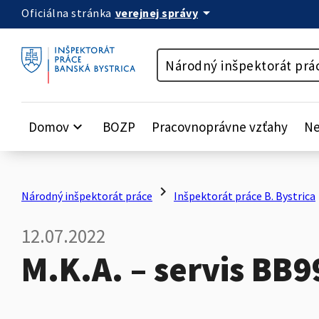
arrow_drop_down
verejnej správy
Oficiálna stránka
Preskočiť na obsah
Národný inšpektorát prá
Domov
keyboard_arrow_down
BOZP
Pracovnoprávne vzťahy
Ne
chevron_right
c
Národný inšpektorát práce
Inšpektorát práce B. Bystrica
12.07.2022
M.K.A. – servis BB