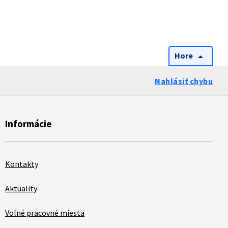
Hore
arrow_drop_up
Nahlásiť chybu
Informácie
Kontakty
Aktuality
Voľné pracovné miesta