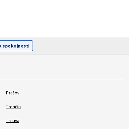
k spokojnosti
Prešov
Trenčín
Trnava