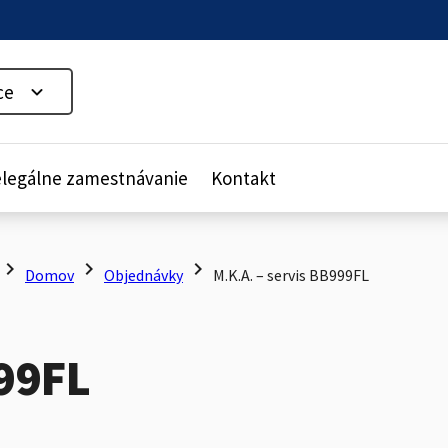
ce
legálne zamestnávanie
Kontakt
hevron_right
chevron_right
chevron_right
Domov
Objednávky
M.K.A. – servis BB999FL
999FL