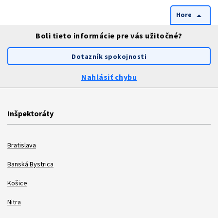
Hore
arrow_drop_up
Boli tieto informácie pre vás užitočné?
Dotazník spokojnosti
Nahlásiť chybu
Inšpektoráty
Bratislava
Banská Bystrica
Košice
Nitra