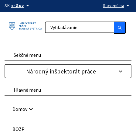
arrow_drop_down
arrow_drop_down
Preskočiť na obsah
SK
e-Gov
Slovenčina
search
Sekčné menu
Národný inšpektorát práce
Hlavné menu
keyboard_arrow_down
Domov
BOZP