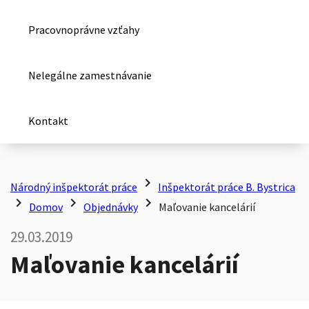
Pracovnoprávne vzťahy
Nelegálne zamestnávanie
Kontakt
chevron_right
Národný inšpektorát práce
Inšpektorát práce B. Bystrica
chevron_right
chevron_right
chevron_right
Domov
Objednávky
Maľovanie kancelárií
29.03.2019
Maľovanie kancelárií