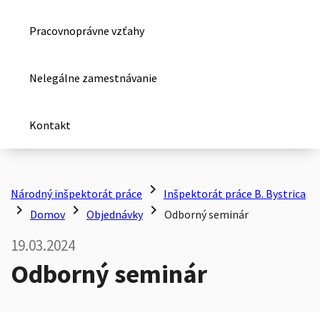
Pracovnoprávne vzťahy
Nelegálne zamestnávanie
Kontakt
chevron_right
Národný inšpektorát práce
Inšpektorát práce B. Bystrica
chevron_right
chevron_right
chevron_right
Domov
Objednávky
Odborný seminár
19.03.2024
Odborný seminár