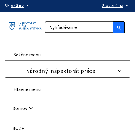
arrow_drop_down
arrow_drop_down
Preskočiť na obsah
SK
e-Gov
Slovenčina
search
Sekčné menu
Národný inšpektorát práce
Hlavné menu
keyboard_arrow_down
Domov
BOZP