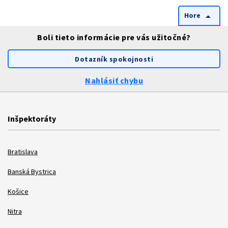
Hore
arrow_drop_up
Boli tieto informácie pre vás užitočné?
Dotazník spokojnosti
Nahlásiť chybu
Inšpektoráty
Bratislava
Banská Bystrica
Košice
Nitra