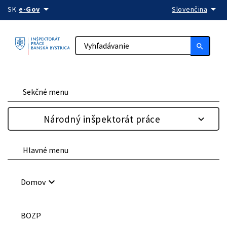
arrow_drop_down
arrow_drop_down
Preskočiť na obsah
SK
e-Gov
Slovenčina
search
Sekčné menu
Národný inšpektorát práce
Hlavné menu
keyboard_arrow_down
Domov
BOZP