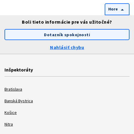
Hore
arrow_drop_up
Boli tieto informácie pre vás užitočné?
Dotazník spokojnosti
Nahlásiť chybu
Inšpektoráty
Bratislava
Banská Bystrica
Košice
Nitra