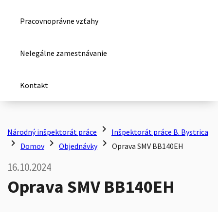
Pracovnoprávne vzťahy
Nelegálne zamestnávanie
Kontakt
chevron_right
Národný inšpektorát práce
Inšpektorát práce B. Bystrica
chevron_right
chevron_right
chevron_right
Domov
Objednávky
Oprava SMV BB140EH
16.10.2024
Oprava SMV BB140EH