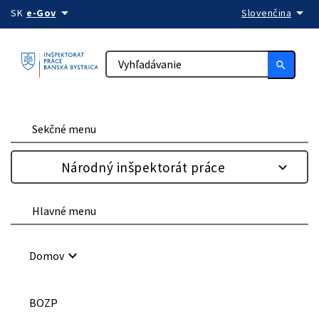
arrow_drop_down
arrow_drop_down
Preskočiť na obsah
SK
e-Gov
Slovenčina
search
Sekčné menu
Národný inšpektorát práce
Hlavné menu
keyboard_arrow_down
Domov
BOZP