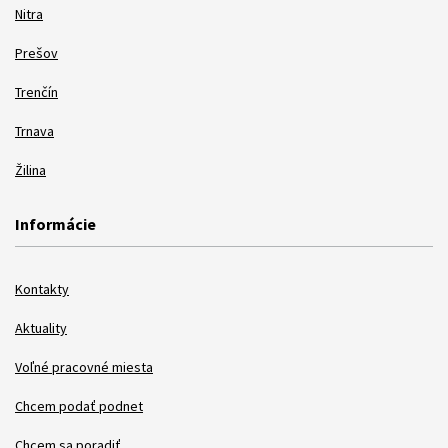
Nitra
Prešov
Trenčín
Trnava
Žilina
Informácie
Kontakty
Aktuality
Voľné pracovné miesta
Chcem podať podnet
Chcem sa poradiť