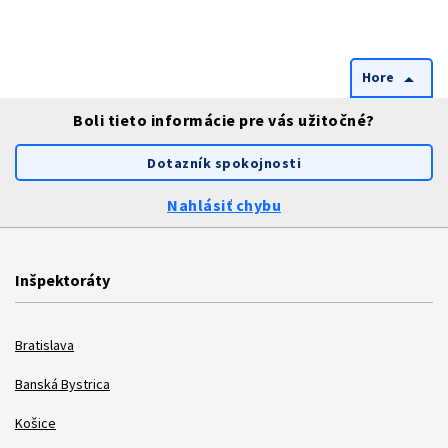
Hore
arrow_drop_up
Boli tieto informácie pre vás užitočné?
Dotazník spokojnosti
Nahlásiť chybu
Inšpektoráty
Bratislava
Banská Bystrica
Košice