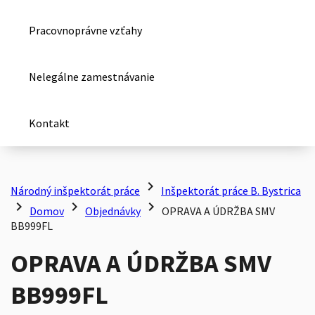
Pracovnoprávne vzťahy
Nelegálne zamestnávanie
Kontakt
chevron_right
Národný inšpektorát práce
Inšpektorát práce B. Bystrica
chevron_right
chevron_right
chevron_right
Domov
Objednávky
OPRAVA A ÚDRŽBA SMV
BB999FL
OPRAVA A ÚDRŽBA SMV
BB999FL