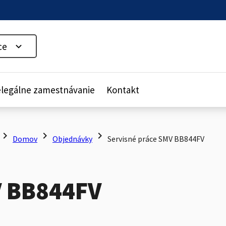
ce
legálne zamestnávanie
Kontakt
hevron_right
chevron_right
chevron_right
Domov
Objednávky
Servisné práce SMV BB844FV
V BB844FV