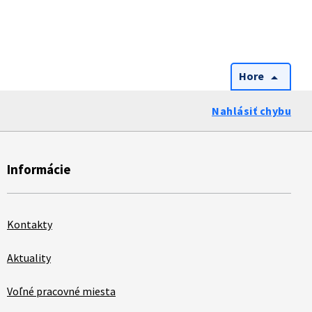
Hore
arrow_drop_up
Nahlásiť chybu
Informácie
Kontakty
Aktuality
Voľné pracovné miesta