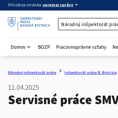
arrow_drop_down
verejnej správy
Oficiálna stránka
Preskočiť na obsah
Národný inšpektorát prá
Domov
keyboard_arrow_down
BOZP
Pracovnoprávne vzťahy
Ne
chevron_right
c
Národný inšpektorát práce
Inšpektorát práce B. Bystrica
11.04.2025
Servisné práce SM