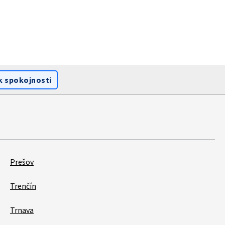
k spokojnosti
Prešov
Trenčín
Trnava