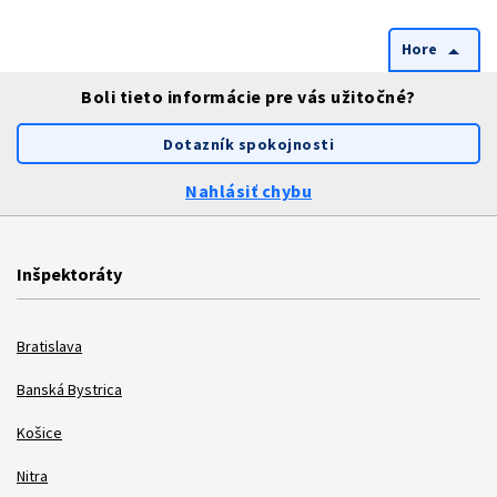
Hore
arrow_drop_up
Boli tieto informácie pre vás užitočné?
Dotazník spokojnosti
Nahlásiť chybu
Inšpektoráty
Bratislava
Banská Bystrica
Košice
Nitra