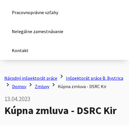
Pracovnoprávne vzťahy
Nelegálne zamestnávanie
Kontakt
chevron_right
Národný inšpektorát práce
Inšpektorát práce B. Bystrica
chevron_right
chevron_right
chevron_right
Domov
Zmluvy
Kúpna zmluva - DSRC Kir
13.04.2023
Kúpna zmluva - DSRC Kir