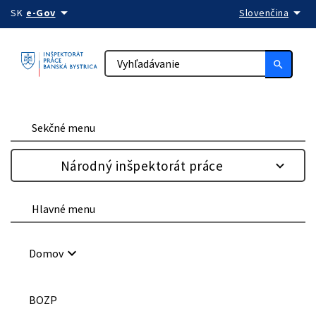
arrow_drop_down
arrow_drop_down
Preskočiť na obsah
SK
e-Gov
Slovenčina
search
Sekčné menu
Národný inšpektorát práce
Hlavné menu
keyboard_arrow_down
Domov
BOZP