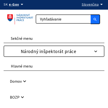
arrow_drop_down
arrow_drop_down
Preskočiť na obsah
SK
e-Gov
Slovenčina
search
Sekčné menu
Národný inšpektorát práce
Hlavné menu
keyboard_arrow_down
Domov
keyboard_arrow_down
BOZP