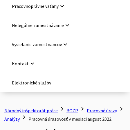
keyboard_arrow_down
Pracovnoprávne vzťahy
keyboard_arrow_down
Nelegálne zamestnávanie
keyboard_arrow_down
Vysielanie zamestnancov
keyboard_arrow_down
Kontakt
Elektronické služby
chevron_right
chevron_right
chevron_right
Národný inšpektorát práce
BOZP
Pracovné úrazy
chevron_right
Analýzy
Pracovná úrazovosť v mesiaci august 2022