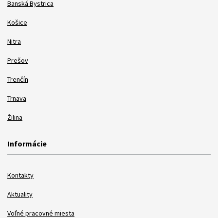
Banská Bystrica
Košice
Nitra
Prešov
Trenčín
Trnava
Žilina
Informácie
Kontakty
Aktuality
Voľné pracovné miesta