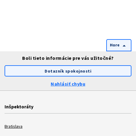
Hore
arrow_drop_up
Boli tieto informácie pre vás užitočné?
Dotazník spokojnosti
Nahlásiť chybu
Inšpektoráty
Bratislava