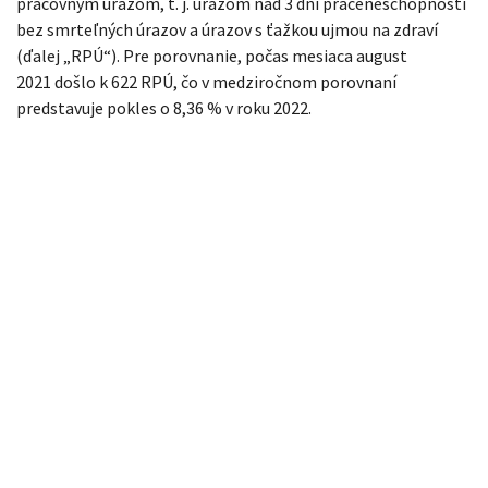
pracovným úrazom, t. j. úrazom nad 3 dni práceneschopnosti
bez smrteľných úrazov a úrazov s ťažkou ujmou na zdraví
(ďalej „RPÚ“). Pre porovnanie, počas mesiaca august
2021 došlo k 622 RPÚ, čo v medziročnom porovnaní
predstavuje pokles o 8,36 % v roku 2022.