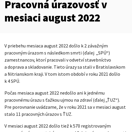
Pracovná úrazovosť v
mesiaci august 2022
V priebehu mesiaca august 2022 došlo k 2 závažným
pracovným úrazom s následkom smrti (ďalej „SPÚ“)
zamestnancov, ktorí pracovali v odvetví stavebníctvo
a doprava a skladovanie. Tieto úrazy sa stali v Bratislavskom
a Nitrianskom kraji. V tom istom období v roku 2021 došlo
k 4 SPÚ.
Počas mesiaca august 2022 nedošlo ani k jednému
pracovnému úrazu s ťažkou ujmou na zdraví (ďalej „ŤUZ“).
Pre porovnanie uvádzame, že v roku 2021 sa v mesiaci august
stalo 11 pracovných úrazov s ŤUZ.
V mesiaci august 2022 došlo tiež k 570 registrovaným