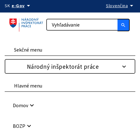
arrow_drop_down
arrow_drop_down
Preskočiť na obsah
SK
e-Gov
Slovenčina
search
Sekčné menu
Národný inšpektorát práce
Hlavné menu
keyboard_arrow_down
Domov
keyboard_arrow_down
BOZP