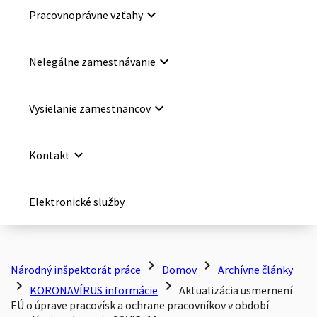
keyboard_arrow_down
Pracovnoprávne vzťahy
keyboard_arrow_down
Nelegálne zamestnávanie
keyboard_arrow_down
Vysielanie zamestnancov
keyboard_arrow_down
Kontakt
Elektronické služby
chevron_right
chevron_right
Národný inšpektorát práce
Domov
Archívne články
chevron_right
chevron_right
KORONAVÍRUS informácie
Aktualizácia usmernení
EÚ o úprave pracovísk a ochrane pracovníkov v období