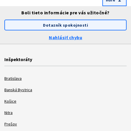
arrow_drop_up
Boli tieto informácie pre vás užitočné?
Dotazník spokojnosti
Nahlásiť chybu
Inšpektoráty
Bratislava
Banská Bystrica
Košice
Nitra
Prešov