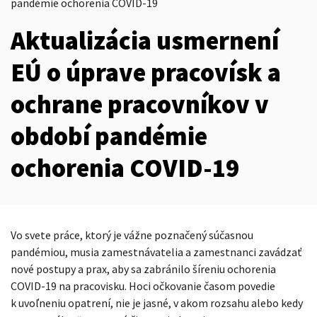
pandémie ochorenia COVID-19
Aktualizácia usmernení
EÚ o úprave pracovísk a
ochrane pracovníkov v
období pandémie
ochorenia COVID-19
Vo svete práce, ktorý je vážne poznačený súčasnou
pandémiou, musia zamestnávatelia a zamestnanci zavádzať
nové postupy a prax, aby sa zabránilo šíreniu ochorenia
COVID-19 na pracovisku. Hoci očkovanie časom povedie
k uvoľneniu opatrení, nie je jasné, v akom rozsahu alebo kedy