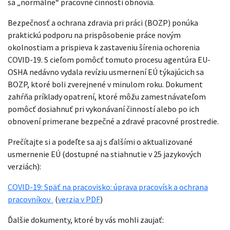
sa „normálne“ pracovné činnosti obnovia.
Bezpečnosť a ochrana zdravia pri práci (BOZP) ponúka
praktickú podporu na prispôsobenie práce novým
okolnostiam a prispieva k zastaveniu šírenia ochorenia
COVID-19. S cieľom pomôcť tomuto procesu agentúra EU-
OSHA nedávno vydala revíziu usmernení EÚ týkajúcich sa
BOZP, ktoré boli zverejnené v minulom roku. Dokument
zahŕňa príklady opatrení, ktoré môžu zamestnávateľom
pomôcť dosiahnuť pri vykonávaní činností alebo po ich
obnovení primerane bezpečné a zdravé pracovné prostredie.
Prečítajte si a podeľte sa aj s ďalšími o aktualizované
usmernenie EÚ (dostupné na stiahnutie v 25 jazykových
verziách):
COVID-19: Späť na pracovisko:
úprava pracovísk a ochrana
pracovníkov
(
verzia v PDF
)
Ďalšie dokumenty, ktoré by vás mohli zaujať: