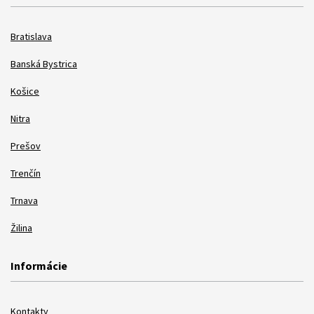
Bratislava
Banská Bystrica
Košice
Nitra
Prešov
Trenčín
Trnava
Žilina
Informácie
Kontakty