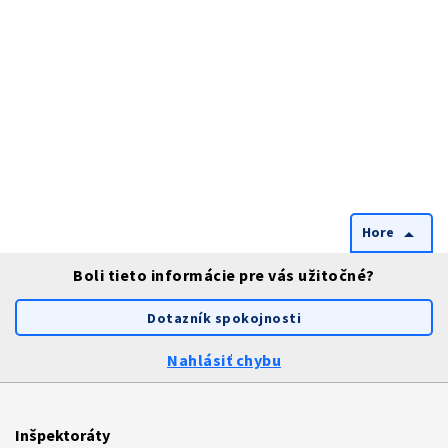
Hore
arrow_drop_up
Boli tieto informácie pre vás užitočné?
Dotazník spokojnosti
Nahlásiť chybu
Inšpektoráty