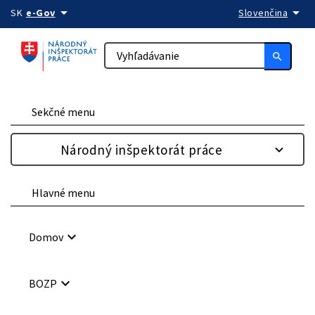
arrow_drop_down
arrow_drop_down
Preskočiť na obsah
SK
e-Gov
Slovenčina
search
Sekčné menu
Národný inšpektorát práce
Hlavné menu
keyboard_arrow_down
Domov
keyboard_arrow_down
BOZP