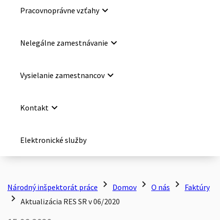
keyboard_arrow_down
Pracovnoprávne vzťahy
keyboard_arrow_down
Nelegálne zamestnávanie
keyboard_arrow_down
Vysielanie zamestnancov
keyboard_arrow_down
Kontakt
Elektronické služby
chevron_right
chevron_right
chevron_right
Národný inšpektorát práce
Domov
O nás
Faktúry
chevron_right
Aktualizácia RES SR v 06/2020