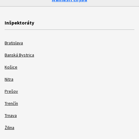
Inšpektoráty
Bratislava
Banská Bystrica
Košice
Nitra
Prešov
Trenčín
Trnava
Žilina