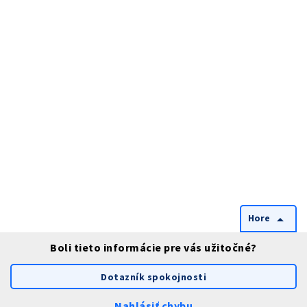
Hore
arrow_drop_up
Boli tieto informácie pre vás užitočné?
Dotazník spokojnosti
Nahlásiť chybu