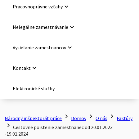
keyboard_arrow_down
Pracovnoprávne vzťahy
keyboard_arrow_down
Nelegálne zamestnávanie
keyboard_arrow_down
Vysielanie zamestnancov
keyboard_arrow_down
Kontakt
Elektronické služby
chevron_right
chevron_right
chevron_right
Národný inšpektorát práce
Domov
O nás
Faktúry
chevron_right
Cestovné poistenie zamestnanec od 20.01.2023
-19.01.2024