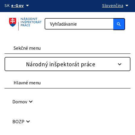
arrow_drop_down
arrow_drop_down
Preskočiť na obsah
SK
e-Gov
Slovenčina
search
Sekčné menu
Národný inšpektorát práce
Hlavné menu
keyboard_arrow_down
Domov
keyboard_arrow_down
BOZP