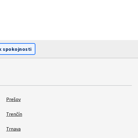
k spokojnosti
Prešov
Trenčín
Trnava