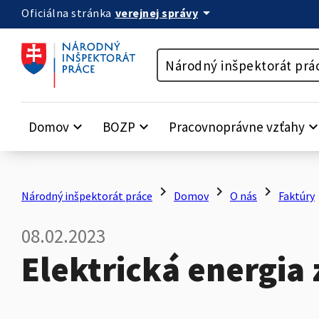
arrow_drop_down
verejnej správy
Oficiálna stránka
Preskočiť na obsah
Národný inšpektorát prá
Domov
keyboard_arrow_down
BOZP
keyboard_arrow_down
Pracovnoprávne vzťahy
keyboard_arrow_
chevron_right
chevron_right
chevron_right
c
Národný inšpektorát práce
Domov
O nás
Faktúry
08.02.2023
Elektrická energia 