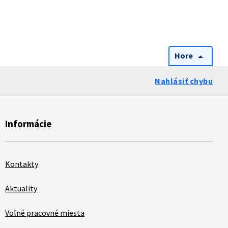
Hore
arrow_drop_up
Nahlásiť chybu
Informácie
Kontakty
Aktuality
Voľné pracovné miesta