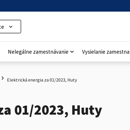
ce
down
Nelegálne zamestnávanie
keyboard_arrow_down
Vysielanie zamestn
hevron_right
Elektrická energia za 01/2023, Huty
za 01/2023, Huty